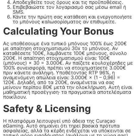
Αποδεχθείτε τους όρους και τις προϋποθέσεις.
Επιβεβαιώστε τον λογαριασμό σας μέσω email ή
SMS.
Κάντε την πρώτη σας κατάθεση και ενεργοποιήστε
το μπόνους καλωσορίσματος αν επιθυμείτε.
Calculating Your Bonus
Ας υποθέσουμε ένα τυπικό μπόνους 100% έως 200€
με απαίτηση στοιχηματισμού 30x το μπόνους. Αν
καταθέσετε 100€, λαμβάνετε 100€ μπόνους, σύνολο
200€. Η απαίτηση στοιχηματισμού είναι: 100€
(μπόνους) × 30 = 3.000€. Αν παίζετε κουλοχέρηδες με
100% συνεισφορά, πρέπει να στοιχηματίσετε 3.000€
πριν κάνετε ανάληψη. Υποθέτοντας RTP 96%, η
αναμενόμενη απώλεια είναι: 3.000€ × (1 – 0,96) =
120€. Δηλαδή, από τα 200€, αναμένεται να σας
μείνουν περίπου 80€ μετά την ολοκλήρωση. Αυτή είναι
μαθηματική προσέγγιση· τα πραγματικά αποτελέσματα
ποικίλουν.
Safety & Licensing
Η πλατφόρμα λειτουργεί υπό άδεια της Curaçao
eGaming. Αυτό σημαίνει ότι τηρεί βασικά πρότυπα
ασφαλείας, αλλά τα κέρδη ενδέχεται να υπόκεινται σε
τοπικό φόρο εισοδήματος (ανάλογα με τη χώρα σας).