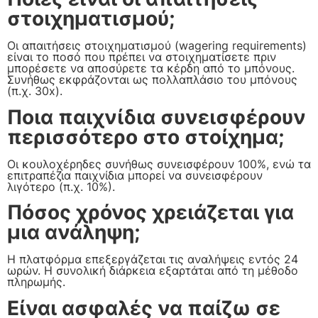
στοιχηματισμού;
Οι απαιτήσεις στοιχηματισμού (wagering requirements)
είναι το ποσό που πρέπει να στοιχηματίσετε πριν
μπορέσετε να αποσύρετε τα κέρδη από το μπόνους.
Συνήθως εκφράζονται ως πολλαπλάσιο του μπόνους
(π.χ. 30x).
Ποια παιχνίδια συνεισφέρουν
περισσότερο στο στοίχημα;
Οι κουλοχέρηδες συνήθως συνεισφέρουν 100%, ενώ τα
επιτραπέζια παιχνίδια μπορεί να συνεισφέρουν
λιγότερο (π.χ. 10%).
Πόσος χρόνος χρειάζεται για
μια ανάληψη;
Η πλατφόρμα επεξεργάζεται τις αναλήψεις εντός 24
ωρών. Η συνολική διάρκεια εξαρτάται από τη μέθοδο
πληρωμής.
Είναι ασφαλές να παίζω σε