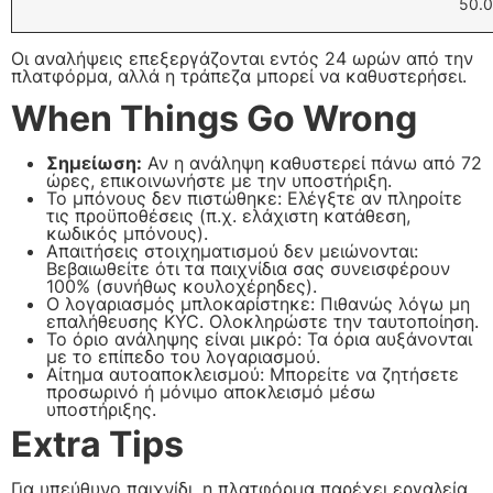
50.
Οι αναλήψεις επεξεργάζονται εντός 24 ωρών από την
πλατφόρμα, αλλά η τράπεζα μπορεί να καθυστερήσει.
When Things Go Wrong
Σημείωση:
Αν η ανάληψη καθυστερεί πάνω από 72
ώρες, επικοινωνήστε με την υποστήριξη.
Το μπόνους δεν πιστώθηκε: Ελέγξτε αν πληροίτε
τις προϋποθέσεις (π.χ. ελάχιστη κατάθεση,
κωδικός μπόνους).
Απαιτήσεις στοιχηματισμού δεν μειώνονται:
Βεβαιωθείτε ότι τα παιχνίδια σας συνεισφέρουν
100% (συνήθως κουλοχέρηδες).
Ο λογαριασμός μπλοκαρίστηκε: Πιθανώς λόγω μη
επαλήθευσης KYC. Ολοκληρώστε την ταυτοποίηση.
Το όριο ανάληψης είναι μικρό: Τα όρια αυξάνονται
με το επίπεδο του λογαριασμού.
Αίτημα αυτοαποκλεισμού: Μπορείτε να ζητήσετε
προσωρινό ή μόνιμο αποκλεισμό μέσω
υποστήριξης.
Extra Tips
Για υπεύθυνο παιχνίδι, η πλατφόρμα παρέχει εργαλεία