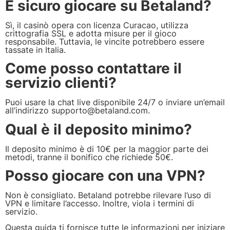
È sicuro giocare su Betaland?
Sì, il casinò opera con licenza Curacao, utilizza
crittografia SSL e adotta misure per il gioco
responsabile. Tuttavia, le vincite potrebbero essere
tassate in Italia.
Come posso contattare il
servizio clienti?
Puoi usare la chat live disponibile 24/7 o inviare un’email
all’indirizzo supporto@betaland.com.
Qual è il deposito minimo?
Il deposito minimo è di 10€ per la maggior parte dei
metodi, tranne il bonifico che richiede 50€.
Posso giocare con una VPN?
Non è consigliato. Betaland potrebbe rilevare l’uso di
VPN e limitare l’accesso. Inoltre, viola i termini di
servizio.
Questa guida ti fornisce tutte le informazioni per iniziare