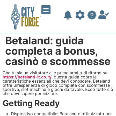
Betaland: guida
completa a bonus,
casinò e scommesse
Che tu sia un visitatore alle prime armi o di ritorno su
https://betaland-it.co.it/
, questa guida copre le
caratteristiche essenziali che devi conoscere. Betaland
offre un’esperienza di gioco completa con scommesse
sportive, slot machine e giochi da tavolo. Ecco tutto ciò
che devi sapere per iniziare.
Getting Ready
Dispositivo compatibile: Betaland è ottimizzato per