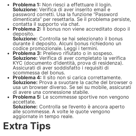
Problema 1:
Non riesci a effettuare il login.
Soluzione:
Verifica di aver inserito email e
password corretti. Usa la funzione “Password
dimenticata” per resettarla. Se il problema persiste,
contatta il supporto via chat.
Problema 2:
Il bonus non viene accreditato dopo il
deposito.
Soluzione:
Controlla se hai selezionato il bonus
durante il deposito. Alcuni bonus richiedono un
codice promozionale. Leggi i termini.
Problema 3:
Prelievo rifiutato o in sospeso.
Soluzione:
Verifica di aver completato la verifica
KYC (documento d’identità, prova di residenza).
Assicurati di aver soddisfatto i requisiti di
scommessa del bonus.
Problema 4:
Il sito non si carica correttamente.
Soluzione:
Prova a svuotare la cache del browser o
usa un browser diverso. Se sei su mobile, assicurati
di avere una connessione stabile.
Problema 5:
Le scommesse sportive non vengono
accettate.
Soluzione:
Controlla se l’evento è ancora aperto
alle scommesse. A volte le quote vengono
aggiornate in tempo reale.
Extra Tips