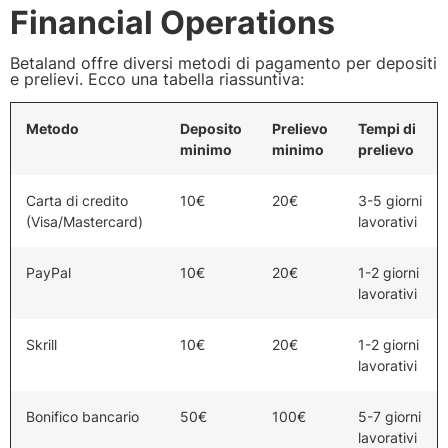
Financial Operations
Betaland offre diversi metodi di pagamento per depositi
e prelievi. Ecco una tabella riassuntiva:
Metodo
Deposito
Prelievo
Tempi di
minimo
minimo
prelievo
Carta di credito
10€
20€
3-5 giorni
(Visa/Mastercard)
lavorativi
PayPal
10€
20€
1-2 giorni
lavorativi
Skrill
10€
20€
1-2 giorni
lavorativi
Bonifico bancario
50€
100€
5-7 giorni
lavorativi