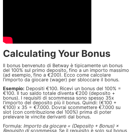
Calculating Your Bonus
Il bonus benvenuto di Betway è tipicamente un bonus
del 100% sul primo deposito, fino a un importo massimo
(ad esempio, fino a €200). Ecco come calcolare
l’importo da giocare (wager) per sbloccare il bonus.
Esempio:
Depositi €100. Ricevi un bonus del 100% =
€100. Il tuo saldo totale diventa €200 (deposito +
bonus). I requisiti di scommessa sono spesso 35x
l’importo del deposito più il bonus. Quindi: (€100 +
€100) x 35 = €7.000. Dovrai scommettere €7.000 su
slot (con contribuzione del 100%) prima di poter
prelevare le vincite derivanti dal bonus.
Formula:
Importo da giocare = (Deposito + Bonus) ×
Requisito di scommessa
. Se il requisito è solo sul bonus