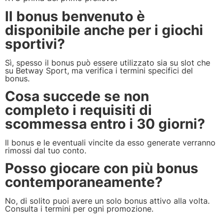
Il bonus benvenuto è
disponibile anche per i giochi
sportivi?
Sì, spesso il bonus può essere utilizzato sia su slot che
su Betway Sport, ma verifica i termini specifici del
bonus.
Cosa succede se non
completo i requisiti di
scommessa entro i 30 giorni?
Il bonus e le eventuali vincite da esso generate verranno
rimossi dal tuo conto.
Posso giocare con più bonus
contemporaneamente?
No, di solito puoi avere un solo bonus attivo alla volta.
Consulta i termini per ogni promozione.