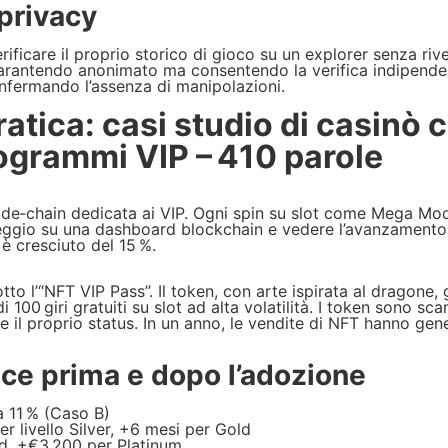
 privacy
erificare il proprio storico di gioco su un explorer senza riv
 garantendo anonimato ma consentendo la verifica indipende
nfermando l’assenza di manipolazioni.
atica: casi studio di casinò 
rogrammi VIP – 410 parole
ide‑chain dedicata ai VIP. Ogni spin su slot come Mega Mo
onteggio su una dashboard blockchain e vedere l’avanzament
 è cresciuto del 15 %.
 l’“NFT VIP Pass”. Il token, con arte ispirata al dragone, g
100 giri gratuiti su slot ad alta volatilità. I token sono sc
e il proprio status. In un anno, le vendite di NFT hanno gen
nce prima e dopo l’adozione
a 11 % (Caso B)
er livello Silver, +6 mesi per Gold
ld, +€3 200 per Platinum