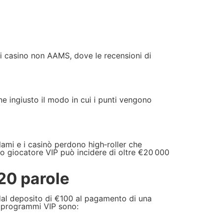
vi casino non AAMS, dove le recensioni di
e ingiusto il modo in cui i punti vengono
clami e i casinò perdono high‑roller che
olo giocatore VIP può incidere di oltre €20 000
420 parole
, dal deposito di €100 al pagamento di una
 i programmi VIP sono: