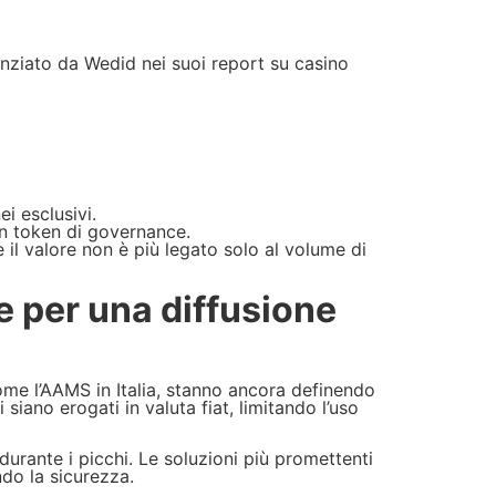
enziato da Wedid nei suoi report su casino
i esclusivi.
in token di governance.
il valore non è più legato solo al volume di
re per una diffusione
come l’AAMS in Italia, stanno ancora definendo
siano erogati in valuta fiat, limitando l’uso
urante i picchi. Le soluzioni più promettenti
ndo la sicurezza.