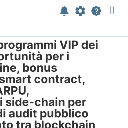
 programmi VIP dei
rtunità per i
line, bonus
 smart contract,
’ARPU,
i side‑chain per
di audit pubblico
to tra blockchain