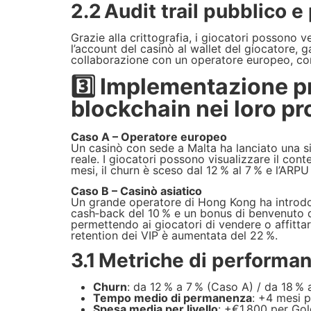
2.2 Audit trail pubblico e
Grazie alla crittografia, i giocatori possono v
l’account del casinò al wallet del giocatore,
collaborazione con un operatore europeo, co
3️⃣ Implementazione pr
blockchain nei loro p
Caso A – Operatore europeo
Un casinò con sede a Malta ha lanciato una s
reale. I giocatori possono visualizzare il c
mesi, il churn è sceso dal 12 % al 7 % e l’ARPU
Caso B – Casinò asiatico
Un grande operatore di Hong Kong ha introdotto
cash‑back del 10 % e un bonus di benvenuto di 
permettendo ai giocatori di vendere o affittar
retention dei VIP è aumentata del 22 %.
3.1 Metriche di performa
Churn
: da 12 % a 7 % (Caso A) / da 18 % 
Tempo medio di permanenza
: +4 mesi p
Spesa media per livello
: +€1 800 per Go