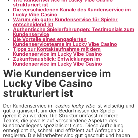
strukturiert ist
Die verschiedenen Kanäle des Kundenservice im
Lucky Vibe Casino
Warum ein guter Kundenservice für Spieler
entscheidend ist
Authentische Spielerfahrungen: Testimonials zum
Kundenservice
Die Vorteile eines engagierten
Kundenserviceteams im Lucky Vibe Casino
Tipps zur Kontaktaufnahme mit dem
Kundenservice im Lucky Vibe Casino
Zukunftsausblick: Entwicklungen im
Kundenservice im Lucky Vibe Casino
Wie Kundenservice im
Lucky Vibe Casino
strukturiert ist
Der Kundenservice im
casino lucky vibe
ist vielseitig und
gut organisiert, um den Bedürfnissen der Spieler
gerecht zu werden. Die Struktur umfasst mehrere
Teams, die jeweils auf verschiedene Aspekte des
Kundenanliegens spezialisiert sind. Diese Aufteilung
ermöglicht es, schnell und effizient auf Anfragen zu
reagieren. Die Mitarbeiter sind gut geschult und haben