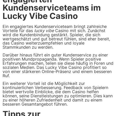
Kundenserviceteams im
Lucky Vibe Casino
Ein engagiertes Kundenserviceteam bringt zahlreiche
Vorteile für das
lucky vibe
Casino mit sich. Zunächst
wird die Kundenbindung gestärkt. Spieler, die sich
wertgeschätzt und gut betreut fühlen, sind eher bereit,
das Casino weiterzuempfehlen und loyale
Stammkunden zu werden.
Darüber hinaus führt ein guter Kundenservice zu einer
positiven Mundpropaganda. Wenn Spieler positive
Erfahrungen machen, teilen sie diese häufig in Foren und
sozialen Medien. Das Lucky Vibe Casino profitiert so
von einer stärkeren Online-Präsenz und einem besseren
Ruf.
Ein weiterer Vorteil ist die Möglichkeit zur
kontinuierlichen Verbesserung. Feedback von Spielern
bietet wertvolle Einblicke, die dem Casino helfen
können, seine Dienstleistungen zu optimieren. Dies kann
zu einer höheren Zufriedenheit und damit zu einem
besseren Gesamtangebot führen.
Tipps zur