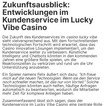
Zukunftsausblick:
Entwicklungen im
Kundenservice im Lucky
Vibe Casino
Die Zukunft des Kundenservices im
casino lucky vibe
sieht vielversprechend aus. Mit dem fortschreitenden
technologischen Fortschritt wird erwartet, dass das
Casino innovative Lösungen implementiert, um den
Kundenservice weiter zu verbessern. Künstliche
Intelligenz und Chatbots könnten in den kommenden
Jahren eine größere Rolle spielen, um die
Reaktionszeiten zu verkürzen und rund um die Uhr
Unterstützung anzubieten.
Ein Spieler namens Felix äußert sich dazu:
“Ich freue
mich auf die neuen Technologien. Wenn sie den Service
noch schneller machen, ist das nur von Vorteil.”
Solche
Technologien könnten auch helfen, häufige Anfragen
automatisch zu beantworten, wodurch die Mitarbeiter
mehr Zeit für komplexe Anliegen haben.
Zusammenfassend lässt sich sagen, dass der
Kundenservice im Lucky Vibe Casino eine zentrale Rolle