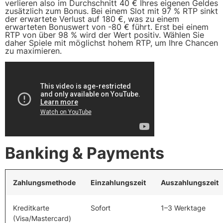
verlieren also im Durchschnitt 40 € Ihres eigenen Geldes
zusätzlich zum Bonus. Bei einem Slot mit 97 % RTP sinkt
der erwartete Verlust auf 180 €, was zu einem
erwarteten Bonuswert von -80 € führt. Erst bei einem
RTP von über 98 % wird der Wert positiv. Wählen Sie
daher Spiele mit möglichst hohem RTP, um Ihre Chancen
zu maximieren.
Banking & Payments
Zahlungsmethode
Einzahlungszeit
Auszahlungszeit
Kreditkarte
Sofort
1–3 Werktage
(Visa/Mastercard)