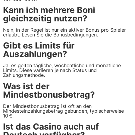
Kann ich mehrere Boni
gleichzeitig nutzen?
Nein, in der Regel ist nur ein aktiver Bonus pro Spieler
erlaubt. Lesen Sie die Bonusbedingungen.
Gibt es Limits für
Auszahlungen?
Ja, es gelten tägliche, wöchentliche und monatliche
Limits. Diese variieren je nach Status und
Zahlungsmethode.
Was ist der
Mindestbonusbetrag?
Der Mindestbonusbetrag ist oft an den
Mindesteinzahlungsbetrag gebunden, typischerweise
10 €.
Ist das Casino auch auf
Deutsch verfügbar?