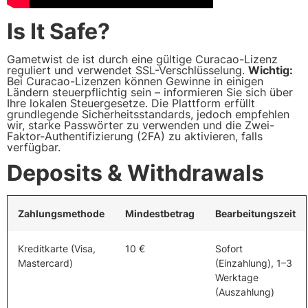
Is It Safe?
Gametwist de ist durch eine gültige Curacao-Lizenz
reguliert und verwendet SSL-Verschlüsselung.
Wichtig:
Bei Curacao-Lizenzen können Gewinne in einigen
Ländern steuerpflichtig sein – informieren Sie sich über
Ihre lokalen Steuergesetze. Die Plattform erfüllt
grundlegende Sicherheitsstandards, jedoch empfehlen
wir, starke Passwörter zu verwenden und die Zwei-
Faktor-Authentifizierung (2FA) zu aktivieren, falls
verfügbar.
Deposits & Withdrawals
Zahlungsmethode
Mindestbetrag
Bearbeitungszeit
Kreditkarte (Visa,
10 €
Sofort
Mastercard)
(Einzahlung), 1–3
Werktage
(Auszahlung)