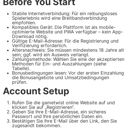
Before You Start
Stabile Internetverbindung: Für ein reibungsloses
Spielerlebnis wird eine Breitbandverbindung
empfohlen.
Kompatibles Gerät: Die Plattform ist als mobile-
optimierte Website und PWA verfügbar – kein App-
Download nötig.
Gültige E-Mail-Adresse: Für die Registrierung und
Verifizierung erforderlich.
Altersnachweis: Sie müssen mindestens 18 Jahre alt
sein; ggf. wird ein Ausweis verlangt.
Zahlungsmethode: Wählen Sie eine der akzeptierten
Methoden für Ein- und Auszahlungen (siehe
Tabelle).
Bonusbedingungen lesen: Vor der ersten Einzahlung
die Bonusangebote und Umsatzbedingungen
prüfen.
Account Setup
Rufen Sie die gametwist online Website auf und
klicken Sie auf „Registrieren“.
Geben Sie Ihre E-Mail-Adresse, ein sicheres
Passwort und Ihre persönlichen Daten ein.
Bestätigen Sie Ihre E-Mail über den Link, den Sie
zugesandt bekommen.