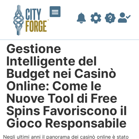
Gestione
Intelligente del
Budget nei Casinò
Online: Come le
Nuove Tool di Free
Spins Favoriscono il
Gioco Responsabile
Negli ultimi anni il panorama dei casinò online è stato