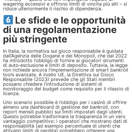
wagering eccessivi e offrono limiti di vincita più alti – si
riduce ulteriormente il rischio di dipendenza.
Le sfide e le opportunità
di una regolamentazione
più stringente
In Italia, la normativa sul gioco responsabile è guidata
dall’Agenzia delle Dogane e dei Monopoli, che dal 2022
ha introdotto l’obbligo di fornire ai giocatori strumenti
di auto‑esclusione e limiti di deposito. Tuttavia, la legge
non richiede ancora l’implementazione di smart bankroll
tools avanzate. A livello UE, la Direttiva sul Gioco
Responsabile (2023) prevede che gli Stati membri
possano chiedere l’introduzione di sistemi di
monitoraggio del budget come requisito per il rilascio di
licenze.
Uno scenario possibile è l’obbligo per i casinò di offrire
almeno una dashboard di gestione del bankroll, con
report mensili pubblici sui limiti impostati dagli utenti.
Questo potrebbe trasformare la trasparenza in un vero
vantaggio competitivo: i operatori che mostrano dati di
responsabilità (ad esempio percentuale di utenti che
attivano limiti di perdita) potrebbero ottenere una