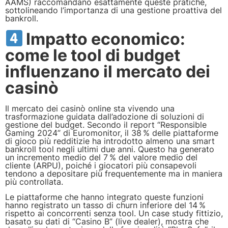
AAMS) raccomandano esattamente queste pratiche,
sottolineando l’importanza di una gestione proattiva del
bankroll.
Impatto economico:
come le tool di budget
influenzano il mercato dei
casinò
Il mercato dei casinò online sta vivendo una
trasformazione guidata dall’adozione di soluzioni di
gestione del budget. Secondo il report “Responsible
Gaming 2024” di Euromonitor, il 38 % delle piattaforme
di gioco più redditizie ha introdotto almeno una smart
bankroll tool negli ultimi due anni. Questo ha generato
un incremento medio del 7 % del valore medio del
cliente (ARPU), poiché i giocatori più consapevoli
tendono a depositare più frequentemente ma in maniera
più controllata.
Le piattaforme che hanno integrato queste funzioni
hanno registrato un tasso di churn inferiore del 14 %
rispetto ai concorrenti senza tool. Un case study fittizio,
basato su dati di “Casino B” (live dealer), mostra che