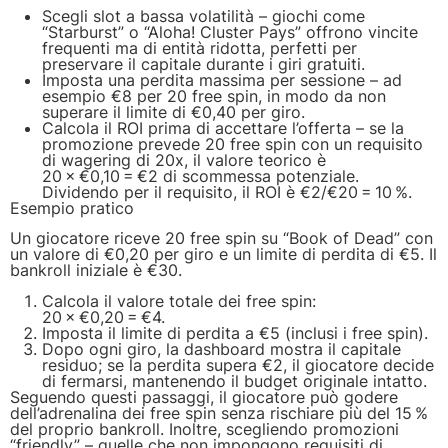
Scegli slot a bassa volatilità – giochi come
“Starburst” o “Aloha! Cluster Pays” offrono vincite
frequenti ma di entità ridotta, perfetti per
preservare il capitale durante i giri gratuiti.
Imposta una perdita massima per sessione – ad
esempio €8 per 20 free spin, in modo da non
superare il limite di €0,40 per giro.
Calcola il ROI prima di accettare l’offerta – se la
promozione prevede 20 free spin con un requisito
di wagering di 20x, il valore teorico è
20 × €0,10 = €2 di scommessa potenziale.
Dividendo per il requisito, il ROI è €2/€20 = 10 %.
Esempio pratico
Un giocatore riceve 20 free spin su “Book of Dead” con
un valore di €0,20 per giro e un limite di perdita di €5. Il
bankroll iniziale è €30.
Calcola il valore totale dei free spin:
20 × €0,20 = €4.
Imposta il limite di perdita a €5 (inclusi i free spin).
Dopo ogni giro, la dashboard mostra il capitale
residuo; se la perdita supera €2, il giocatore decide
di fermarsi, mantenendo il budget originale intatto.
Seguendo questi passaggi, il giocatore può godere
dell’adrenalina dei free spin senza rischiare più del 15 %
del proprio bankroll. Inoltre, scegliendo promozioni
“friendly” – quelle che non impongono requisiti di