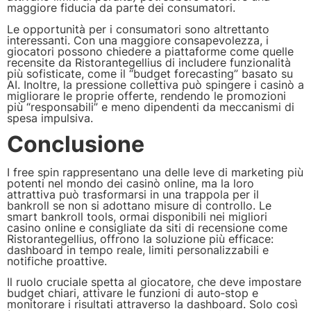
maggiore fiducia da parte dei consumatori.
Le opportunità per i consumatori sono altrettanto
interessanti. Con una maggiore consapevolezza, i
giocatori possono chiedere a piattaforme come quelle
recensite da Ristorantegellius di includere funzionalità
più sofisticate, come il “budget forecasting” basato su
AI. Inoltre, la pressione collettiva può spingere i casinò a
migliorare le proprie offerte, rendendo le promozioni
più “responsabili” e meno dipendenti da meccanismi di
spesa impulsiva.
Conclusione
I free spin rappresentano una delle leve di marketing più
potenti nel mondo dei casinò online, ma la loro
attrattiva può trasformarsi in una trappola per il
bankroll se non si adottano misure di controllo. Le
smart bankroll tools, ormai disponibili nei migliori
casino online e consigliate da siti di recensione come
Ristorantegellius, offrono la soluzione più efficace:
dashboard in tempo reale, limiti personalizzabili e
notifiche proattive.
Il ruolo cruciale spetta al giocatore, che deve impostare
budget chiari, attivare le funzioni di auto‑stop e
monitorare i risultati attraverso la dashboard. Solo così