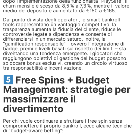
dopo l’implementazione della funzionalità “PlaySafe”, il
churn mensile è sceso da 8,5 % a 7,3 %, mentre il valore
medio del deposito è aumentato da €150 a €165.
Dal punto di vista degli operatori, le smart bankroll
tools rappresentano un vantaggio competitivo: la
trasparenza aumenta la fiducia del cliente, riduce le
controversie legate a dipendenza e consente di
differenziarsi in un mercato saturo. Inoltre, la
“gamification responsabile” – ovvero l’integrazione di
badge, premi e livelli basati sul rispetto dei limiti – sta
diventando una tendenza emergente. I giocatori che
raggiungono obiettivi di gestione del budget possono
sbloccare bonus esclusivi, creando un circolo virtuoso
tra responsabilità e incentivazione.
Free Spins + Budget
Management: strategie per
massimizzare il
divertimento
Per chi vuole continuare a sfruttare i free spin senza
compromettere il proprio bankroll, ecco alcune tecniche
di “budget‑aware betting”: