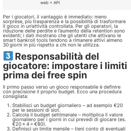
web + API
Per i giocatori, il vantaggio è immediato: meno
sorprese, più trasparenza e la possibilità di trasformare
il gioco in un’attività controllata. Per gli operatori, la
riduzione delle perdite e l’aumento della retention sono
evidenti; i dati mostrano che gli utenti che attivano le
smart bankroll tools tendono a rimanere attivi almeno
30 giorni in più rispetto a chi non le utilizza.
Responsabilità del
giocatore: impostare i limiti
prima dei free spin
Il primo passo verso un gioco responsabile è definire
con precisione il proprio budget. Ecco una procedura
consigliata:
Stabilisci un budget giornaliero – ad esempio €20
per le sessioni di slot.
Calcola il budget settimanale – moltiplica il valore
giornaliero per i giorni in cui prevedi di giocare (es.
€20 × 4 = €80).
Definisci un limite mensile – tieni conto di eventuali