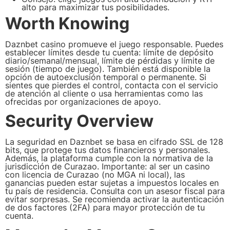
alto para maximizar tus posibilidades.
Worth Knowing
Daznbet casino promueve el juego responsable. Puedes
establecer límites desde tu cuenta: límite de depósito
diario/semanal/mensual, límite de pérdidas y límite de
sesión (tiempo de juego). También está disponible la
opción de autoexclusión temporal o permanente. Si
sientes que pierdes el control, contacta con el servicio
de atención al cliente o usa herramientas como las
ofrecidas por organizaciones de apoyo.
Security Overview
La seguridad en Daznbet se basa en cifrado SSL de 128
bits, que protege tus datos financieros y personales.
Además, la plataforma cumple con la normativa de la
jurisdicción de Curazao. Importante: al ser un casino
con licencia de Curazao (no MGA ni local), las
ganancias pueden estar sujetas a impuestos locales en
tu país de residencia. Consulta con un asesor fiscal para
evitar sorpresas. Se recomienda activar la autenticación
de dos factores (2FA) para mayor protección de tu
cuenta.