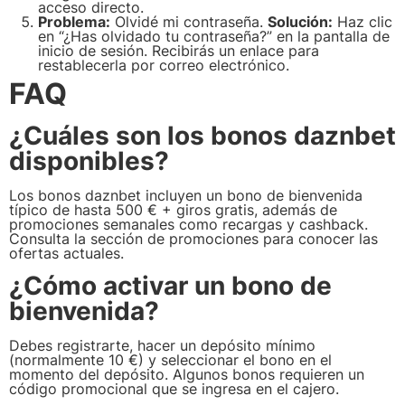
acceso directo.
Problema:
Olvidé mi contraseña.
Solución:
Haz clic
en “¿Has olvidado tu contraseña?” en la pantalla de
inicio de sesión. Recibirás un enlace para
restablecerla por correo electrónico.
FAQ
¿Cuáles son los bonos daznbet
disponibles?
Los bonos daznbet incluyen un bono de bienvenida
típico de hasta 500 € + giros gratis, además de
promociones semanales como recargas y cashback.
Consulta la sección de promociones para conocer las
ofertas actuales.
¿Cómo activar un bono de
bienvenida?
Debes registrarte, hacer un depósito mínimo
(normalmente 10 €) y seleccionar el bono en el
momento del depósito. Algunos bonos requieren un
código promocional que se ingresa en el cajero.