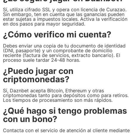
Sí, utiliza cifrado SSL y opera con licencia de Curazao.
Sin embargo, ten en cuenta que las ganancias pueden
estar sujetas a impuestos locales. Activa la verificación
en dos pasos para mayor seguridad.
¿Cómo verifico mi cuenta?
Debes enviar una copia de tu documento de identidad
(DNI, pasaporte) y un comprobante de domicilio
reciente (factura de servicios, extracto bancario). El
proceso suele tardar 24-48 horas.
¿Puedo jugar con
criptomonedas?
Sí, Daznbet acepta Bitcoin, Ethereum y otras
criptomonedas tanto para depósitos como para retiros.
Los tiempos de procesamiento son más rápidos.
¿Qué hago si tengo problemas
con un bono?
Contacta con el servicio de atención al cliente mediante