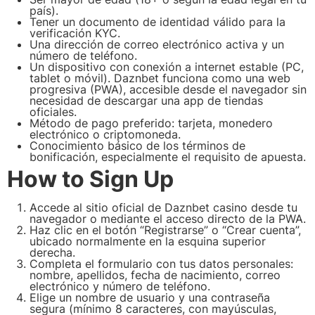
país).
Tener un documento de identidad válido para la
verificación KYC.
Una dirección de correo electrónico activa y un
número de teléfono.
Un dispositivo con conexión a internet estable (PC,
tablet o móvil). Daznbet funciona como una web
progresiva (PWA), accesible desde el navegador sin
necesidad de descargar una app de tiendas
oficiales.
Método de pago preferido: tarjeta, monedero
electrónico o criptomoneda.
Conocimiento básico de los términos de
bonificación, especialmente el requisito de apuesta.
How to Sign Up
Accede al sitio oficial de Daznbet casino desde tu
navegador o mediante el acceso directo de la PWA.
Haz clic en el botón “Registrarse” o “Crear cuenta”,
ubicado normalmente en la esquina superior
derecha.
Completa el formulario con tus datos personales:
nombre, apellidos, fecha de nacimiento, correo
electrónico y número de teléfono.
Elige un nombre de usuario y una contraseña
segura (mínimo 8 caracteres, con mayúsculas,