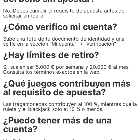
No. Debes cumplir el requisito de apuesta antes de
solicitar un retiro.
¿Cómo verifico mi cuenta?
Sube una foto de tu documento de identidad y una
selfie en la sección “Mi cuenta” → “Verificación”.
¿Hay límites de retiro?
Sí, suelen ser 5.000 € por semana y 20.000 € al mes.
Consulta los términos exactos en la web.
¿Qué juegos contribuyen más
al requisito de apuesta?
Las tragamonedas contribuyen al 100 %, mientras que la
ruleta y el blackjack solo al 10 % o menos.
¿Puedo tener más de una
cuenta?