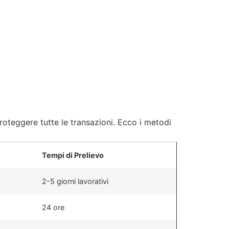
 proteggere tutte le transazioni. Ecco i metodi
Tempi di Prelievo
2-5 giorni lavorativi
24 ore