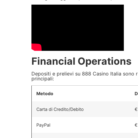
Financial Operations
Depositi e prelievi su 888 Casino Italia sono ra
principali:
Metodo
D
Carta di Credito/Debito
€
PayPal
€