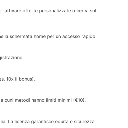
r attivare offerte personalizzate o cerca sul
a nella schermata home per un accesso rapido.
istrazione.
s. 10x il bonus).
a alcuni metodi hanno limiti minimi (€10).
ia. La licenza garantisce equità e sicurezza.