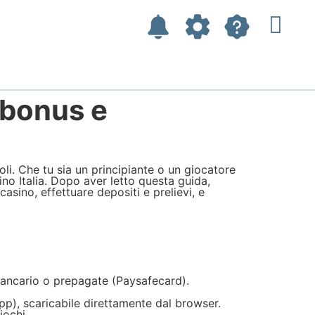
 bonus e
i. Che tu sia un principiante o un giocatore
ino Italia. Dopo aver letto questa guida,
asino, effettuare depositi e prelievi, e
 bancario o prepagate (Paysafecard).
pp), scaricabile direttamente dal browser.
iochi.