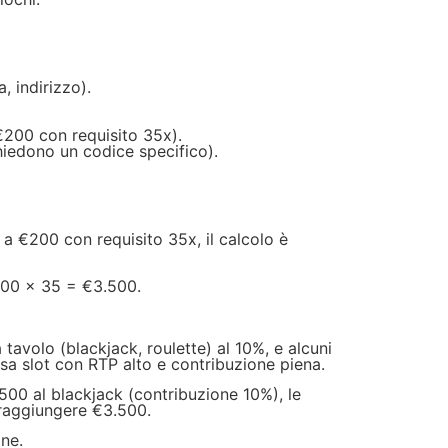
, indirizzo).
€200 con requisito 35x).
hiedono un codice specifico).
a €200 con requisito 35x, il calcolo è
€100 × 35 = €3.500.
 tavolo (blackjack, roulette) al 10%, e alcuni
 usa slot con RTP alto e contribuzione piena.
500 al blackjack (contribuzione 10%), le
 raggiungere €3.500.
one.