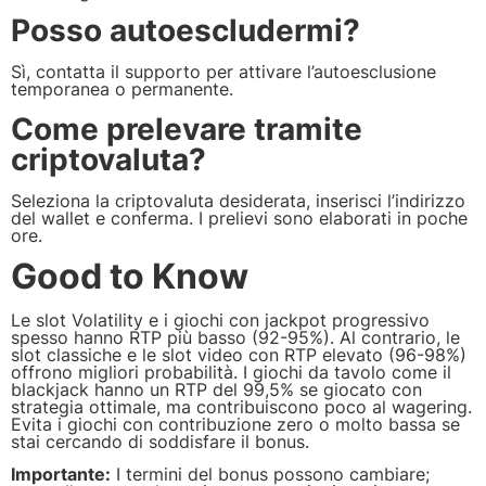
Posso autoescludermi?
Sì, contatta il supporto per attivare l’autoesclusione
temporanea o permanente.
Come prelevare tramite
criptovaluta?
Seleziona la criptovaluta desiderata, inserisci l’indirizzo
del wallet e conferma. I prelievi sono elaborati in poche
ore.
Good to Know
Le slot Volatility e i giochi con jackpot progressivo
spesso hanno RTP più basso (92-95%). Al contrario, le
slot classiche e le slot video con RTP elevato (96-98%)
offrono migliori probabilità. I giochi da tavolo come il
blackjack hanno un RTP del 99,5% se giocato con
strategia ottimale, ma contribuiscono poco al wagering.
Evita i giochi con contribuzione zero o molto bassa se
stai cercando di soddisfare il bonus.
Importante:
I termini del bonus possono cambiare;