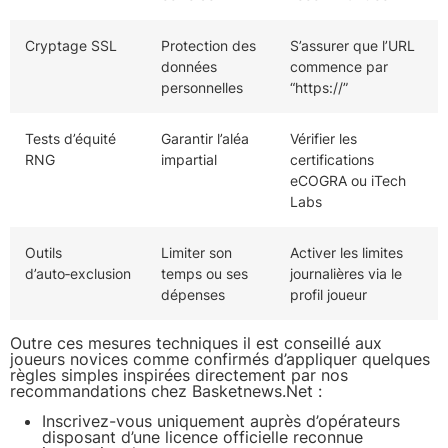
Cryptage SSL
Protection des
S’assurer que l’URL
données
commence par
personnelles
“https://”
Tests d’équité
Garantir l’aléa
Vérifier les
RNG
impartial
certifications
eCOGRA ou iTech
Labs
Outils
Limiter son
Activer les limites
d’auto‑exclusion
temps ou ses
journalières via le
dépenses
profil joueur
Outre ces mesures techniques il est conseillé aux
joueurs novices comme confirmés d’appliquer quelques
règles simples inspirées directement par nos
recommandations chez Basketnews.Net :
Inscrivez-vous uniquement auprès d’opérateurs
disposant d’une licence officielle reconnue