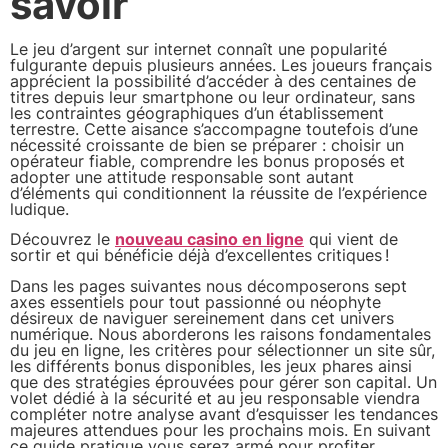
savoir
Le jeu d’argent sur internet connaît une popularité
fulgurante depuis plusieurs années. Les joueurs français
apprécient la possibilité d’accéder à des centaines de
titres depuis leur smartphone ou leur ordinateur, sans
les contraintes géographiques d’un établissement
terrestre. Cette aisance s’accompagne toutefois d’une
nécessité croissante de bien se préparer : choisir un
opérateur fiable, comprendre les bonus proposés et
adopter une attitude responsable sont autant
d’éléments qui conditionnent la réussite de l’expérience
ludique.
Découvrez le
nouveau casino en ligne
qui vient de
sortir et qui bénéficie déjà d’excellentes critiques !
Dans les pages suivantes nous décomposerons sept
axes essentiels pour tout passionné ou néophyte
désireux de naviguer sereinement dans cet univers
numérique. Nous aborderons les raisons fondamentales
du jeu en ligne, les critères pour sélectionner un site sûr,
les différents bonus disponibles, les jeux phares ainsi
que des stratégies éprouvées pour gérer son capital. Un
volet dédié à la sécurité et au jeu responsable viendra
compléter notre analyse avant d’esquisser les tendances
majeures attendues pour les prochains mois. En suivant
ce guide pratique vous serez armé pour profiter