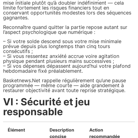
mise initiale plutôt qu’à doubler indéfiniment — cela
limite fortement les risques financiers tout en
conservant opportunités modestes lors des séquences
gagnantes.
Reconnaître quand quitter la partie repose autant sur
l’aspect psychologique que numérique :
– Si votre solde descend sous votre mise minimale
prévue depuis plus longtemps than cinq tours
consécutifs ;
– Si vous ressentez anxiété accrue voire agitation
physique pendant plusieurs mains successives ;
– Si vos dépenses dépassent aujourd’hui votre plafond
hebdomadaire fixé préalablement.
Basketnews.Net rappelle régulièrement qu’une pause
programmée — même courte — aide grandement à
restaurer objectivité avant toute reprise stratégique.
VI : Sécurité et jeu
responsable
Élément
Description
Action
concise
recommandée