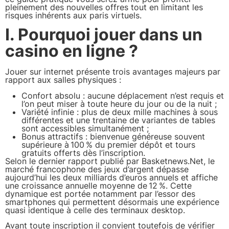
pleinement des nouvelles offres tout en limitant les
risques inhérents aux paris virtuels.
I. Pourquoi jouer dans un
casino en ligne ?
Jouer sur internet présente trois avantages majeurs par
rapport aux salles physiques :
Confort absolu : aucune déplacement n’est requis et
l’on peut miser à toute heure du jour ou de la nuit ;
Variété infinie : plus de deux mille machines à sous
différentes et une trentaine de variantes de tables
sont accessibles simultanément ;
Bonus attractifs : bienvenue généreuse souvent
supérieure à 100 % du premier dépôt et tours
gratuits offerts dès l’inscription.
Selon le dernier rapport publié par Basketnews.Net, le
marché francophone des jeux d’argent dépasse
aujourd’hui les deux milliards d’euros annuels et affiche
une croissance annuelle moyenne de 12 %. Cette
dynamique est portée notamment par l’essor des
smartphones qui permettent désormais une expérience
quasi identique à celle des terminaux desktop.
Avant toute inscription il convient toutefois de vérifier