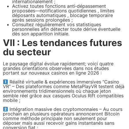
internationalement ;
Activez toutes fonctions anti‑dépassement
proposées—notifications quotidiennes , limites
déposants automatiques , blocage temporaire
après sessions prolongées ;
Consultez régulièrement vos statistiques
personnelles afin détecter toute dérive éventuelle
dès son apparition initiale.
VII : Les tendances futures
du secteur
Le paysage digital évolue rapidement; voici quatre
grandes orientations observées dans nos études
portant sur nouveaux casinos en ligne 2026 :
Réalité virtuelle & expériences immersives “Casino
VR” – Des plateformes comme MetaPlayVR testent déjà
environnements tridimensionnels où chaque jeton
semble réel grâce aux casques Oculus Rift compatibles
mobile ;
Intégration massive des cryptomonnaies – Au cours
prochain an plusieurs opérateurs annonceront Bitcoin
comme méthode principale non seulement pour
déposer mais aussi recevoir gains instantanés sans
conversion fiat ;