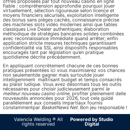
offres proposées par tout nouveau casino en ligne
fiable : compréhension approfondie pourquoi jouer
virtuellement, sélection rigoureuse selon licence et
moyens financiers sécurisés, exploitation intelligente
des bonus sans pièges cachés, connaissance précise
des machines slots vidéo modernes ainsi que tables
classiques Live Dealer authentiques; élaboration
méthodique de stratégies bancaires solides combinées
avec reconnaissance immédiate quand arrêter; enfin
application stricte mesures techniques garantissant
confidentialité via SSL ainsi dispositifs responsables
encouragés tant par législation qu’en pratique
quotidienne décrite précédemment.
En appliquant concrètement chacune de ces bonnes
pratiques présentées ici vous maximiserez vos chances
non seulementde gagner mais surtoutde jouer
intelligemment ­ maîtrisant budget et temps consacrés
au plaisir ludique.​ Vous avez désormais tous les outils
nécessaires pour choisir judicieusement parmi
le
meilleur nouveau casino online
, profiter pleinement delle
nouveautés annoncées pour 2026, tout cela guidé
parallèlement aux conseils impartiaux fournis
constammentpar
BasketNews Net
. Bon jeu responsable !
Valencia Welding ® All
Powered by Studio
rights reserved
Digital