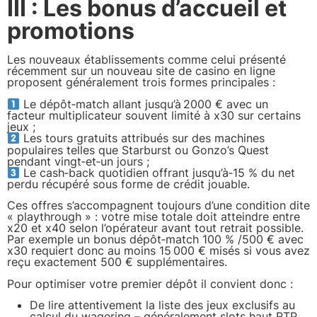
III : Les bonus d’accueil et
promotions
Les nouveaux établissements comme celui présenté
récemment sur un nouveau site de casino en ligne
proposent généralement trois formes principales :
Le dépôt‑match allant jusqu’à 2000 € avec un
facteur multiplicateur souvent limité à x30 sur certains
jeux ;
Les tours gratuits attribués sur des machines
populaires telles que Starburst ou Gonzo’s Quest
pendant vingt‑et‑un jours ;
Le cash‑back quotidien offrant jusqu’à‑15 % du net
perdu récupéré sous forme de crédit jouable.
Ces offres s’accompagnent toujours d’une condition dite
« playthrough » : votre mise totale doit atteindre entre
x20 et x40 selon l’opérateur avant tout retrait possible.
Par exemple un bonus dépôt‑match 100 % /500 € avec
x30 requiert donc au moins 15 000 € misés si vous avez
reçu exactement 500 € supplémentaires.
Pour optimiser votre premier dépôt il convient donc :
De lire attentivement la liste des jeux exclusifs au
calcul du wagering – généralement slots haut RTP