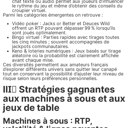
chat texte ou audio permet aux joueurs d’influencer
le rythme du jeu et même d’obtenir des conseils du
croupier virtuel.
Parmi les catégories émergentes on retrouve :
Vidéo poker : Jacks or Better et Deuces Wild
offrent un RTP pouvant dépasser 99 % lorsqu’ils
sont joués optimalement.
Bingo virtuel : Parties rapides avec tirages toutes
les cinq minutes ; souvent accompagnées de
jackpots communautaires.
Keno & loteries numériques : Jeux basés sur tirage
aléatoire où la probabilité est clairement affichée
avant chaque mise.
Ces diversités permettent aux amateurs français
d’explorer différents univers sans quitter leur canapé
tout en conservant la possibilité d’ajuster leur niveau de
risque selon leurs préférences personnelles.
III️⃣ Stratégies gagnantes
aux machines à sous et aux
jeux de table
Machines à sous : RTP,