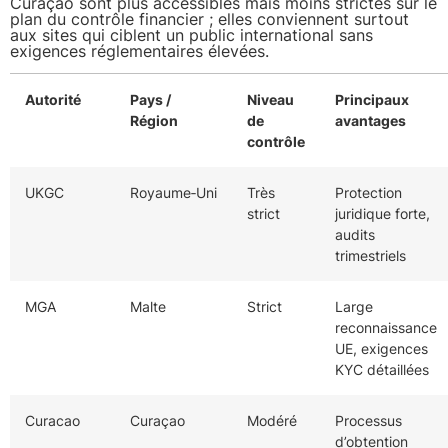
Curaçao sont plus accessibles mais moins strictes sur le
plan du contrôle financier ; elles conviennent surtout
aux sites qui ciblent un public international sans
exigences réglementaires élevées.
Autorité
Pays /
Niveau
Principaux
Région
de
avantages
contrôle
UKGC
Royaume‑Uni
Très
Protection
strict
juridique forte,
audits
trimestriels
MGA
Malte
Strict
Large
reconnaissance
UE, exigences
KYC détaillées
Curacao
Curaçao
Modéré
Processus
d’obtention