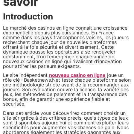
savoir
Introduction
Le marché des casinos en ligne connaît une croissance
exponentielle depuis plusieurs années. En France
comme dans les pays francophones voisins, les joueurs
recherchent chaque jour de nouvelles plateformes
offrant à la fois sécurité et divertissement. Cette
dynamique pousse les opérateurs à se renouveler
constamment, d’où l’émergence chaque année de
nouveaux casinos en ligne qui rivalisent d’innovation
pour attirer les parieurs exigeants.
Le site indépendant
nouveau casino en ligne
joue un
rôle clé : Basketnews.Net teste chaque plateforme selon
une méthodologie stricte avant de la recommander aux
joueurs. Son évaluation couvre la licence, la variété des
jeux, les méthodes de paiement et la transparence des
bonus, afin de garantir une expérience fiable et
sécurisée.
Dans cet article vous découvrirez comment choisir un
site sûr grâce à des critères précis, quels types de jeux
sont disponibles aujourd’hui et comment exploiter leurs
spécificités pour augmenter vos chances de gain. Nous
aborderons également les stratégies gagnantes aux