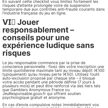
En suivant cette checklist vous limitez fortement les
risques d’attente prolongée voire de suspension
temporaire due aux contrôles anti‑fraude courants dans
l’industrie française du jeu en ligne.
VI️⃣ Jouer
responsablement –
conseils pour une
expérience ludique sans
risques
Le jeu responsable commence par la prise de
conscience personnelle : fixez dès votre inscription une
limite quotidienne maximale tant au niveau dépôt (€100
typiquement) qu’au niveau perte (€50). Utilisez l’outil
auto‑exclusion proposé par chaque site – il bloque
votre accès pendant une période définie (7 jours à
plusieurs mois) et peut être renforcé via des tiers tels
que Gamblers Anonymous France ou
JeuResponsable.gouv.fr qui offrent soutien
psychologique gratuit et anonyme.
En cas d’envie compulsive notez immédiatement vos