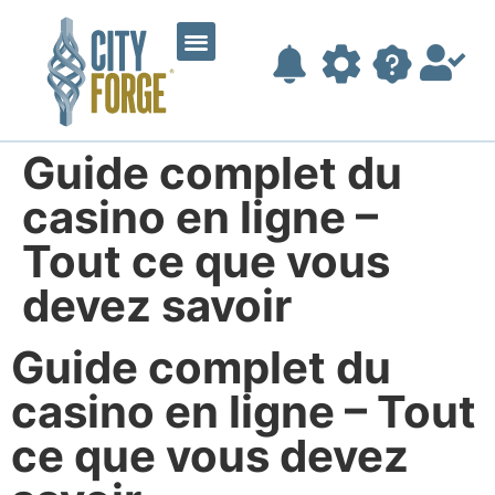
Guide complet du
casino en ligne –
Tout ce que vous
devez savoir
Guide complet du
casino en ligne – Tout
ce que vous devez