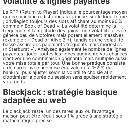
volatilité & lignes payantes
Le RTP (Return to Player) indique le pourcentage moyen
qu’une machine redistribue aux joueurs sur le long terme
; privilégiez toujours des slots affichant au moins 96 %
comme « Book of Dead ». La volatilité détermine la
fréquence et l’amplitude des gains : une volatilité élevée
génère peu de victoires mais potentiellement massives
(exemple : « Dead or Alive 2 »), tandis qu’une volatilité
basse assure des paiements fréquents mais modestes
(« Starburst »). Analysez également le nombre de lignes
payantes : jouer toutes les lignes augmente vos chances
d’activer une combinaison gagnante mais multiplie aussi
votre mise totale par tour. Une bonne pratique consiste
à démarrer avec une mise équivalente à 1–2 % du
bankroll puis ajuster selon la volatilité choisie afin
d’optimiser la durée du session sans épuiser rapidement
vos fonds.
Blackjack : stratégie basique
adaptée au web
Le blackjack reste l’un des rares jeux où l’avantage
maison peut être réduit sous 1 % grâce à une stratégie
mathématique précise :