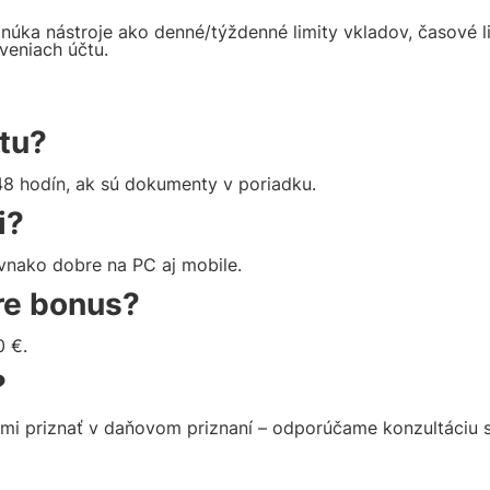
onúka nástroje ako denné/týždenné limity vkladov, časové l
aveniach účtu.
čtu?
48 hodín, ak sú dokumenty v poriadku.
i?
ovnako dobre na PC aj mobile.
re bonus?
0 €.
?
sami priznať v daňovom priznaní – odporúčame konzultáciu 