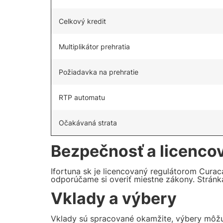
Celkový kredit
Multiplikátor prehratia
Požiadavka na prehratie
RTP automatu
Očakávaná strata
Bezpečnosť a licenco
Ifortuna sk je licencovaný regulátorom Cura
odporúčame si overiť miestne zákony. Stránka
Vklady a výbery
Vklady sú spracované okamžite, výbery môžu 