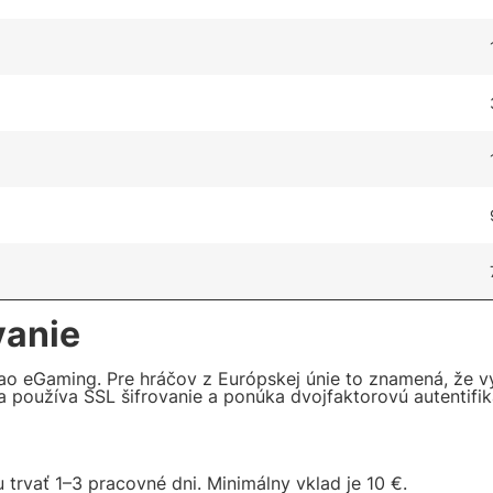
vanie
cao eGaming. Pre hráčov z Európskej únie to znamená, že v
 používa SSL šifrovanie a ponúka dvojfaktorovú autentifik
trvať 1–3 pracovné dni. Minimálny vklad je 10 €.