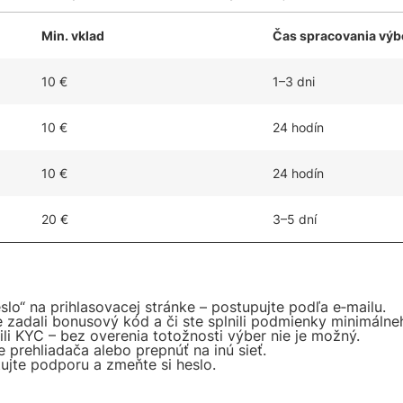
Min. vklad
Čas spracovania výb
10 €
1–3 dni
10 €
24 hodín
10 €
24 hodín
20 €
3–5 dní
slo“ na prihlasovacej stránke – postupujte podľa e‑mailu.
te zadali bonusový kód a či ste splnili podmienky minimálne
ili KYC – bez overenia totožnosti výber nie je možný.
prehliadača alebo prepnúť na inú sieť.
ujte podporu a zmeňte si heslo.