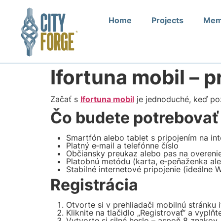
Home
Projects
Mem
Ifortuna mobil – 
Začať s
Ifortuna mobil
je jednoduché, keď poz
Čo budete potrebovať
Smartfón alebo tablet s pripojením na int
Platný e‑mail a telefónne číslo
Občiansky preukaz alebo pas na overenie
Platobnú metódu (karta, e‑peňaženka al
Stabilné internetové pripojenie (ideálne 
Registrácia
Otvorte si v prehliadači mobilnú stránku 
Kliknite na tlačidlo „Registrovať“ a vyplňt
Vytvorte si silné heslo – aspoň 8 znakov