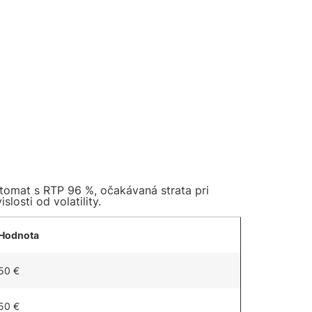
tomat s RTP 96 %, očakávaná strata pri
losti od volatility.
Hodnota
50 €
50 €