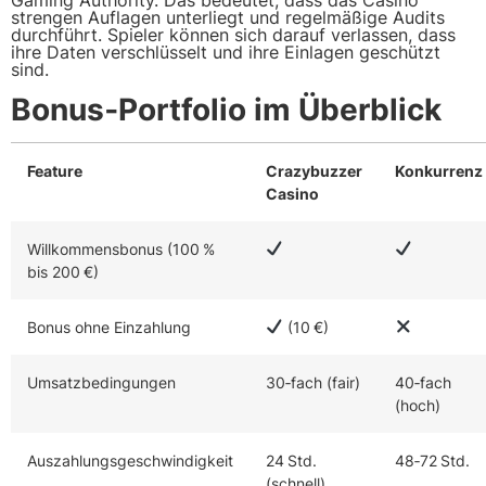
Gaming Authority. Das bedeutet, dass das Casino
strengen Auflagen unterliegt und regelmäßige Audits
durchführt. Spieler können sich darauf verlassen, dass
ihre Daten verschlüsselt und ihre Einlagen geschützt
sind.
Bonus‑Portfolio im Überblick
Feature
Crazybuzzer
Konkurrenz
Casino
Willkommensbonus (100 %
bis 200 €)
Bonus ohne Einzahlung
(10 €)
Umsatzbedingungen
30‑fach (fair)
40‑fach
(hoch)
Auszahlungsgeschwindigkeit
24 Std.
48‑72 Std.
(schnell)