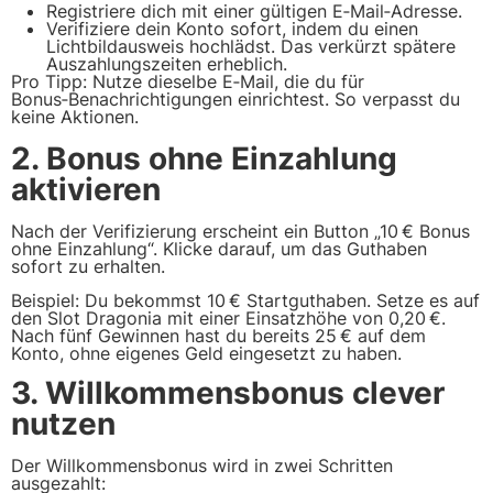
Registriere dich mit einer gültigen E‑Mail‑Adresse.
Verifiziere dein Konto sofort, indem du einen
Lichtbildausweis hochlädst. Das verkürzt spätere
Auszahlungszeiten erheblich.
Pro Tipp: Nutze dieselbe E‑Mail, die du für
Bonus‑Benachrichtigungen einrichtest. So verpasst du
keine Aktionen.
2. Bonus ohne Einzahlung
aktivieren
Nach der Verifizierung erscheint ein Button „10 € Bonus
ohne Einzahlung“. Klicke darauf, um das Guthaben
sofort zu erhalten.
Beispiel: Du bekommst 10 € Startguthaben. Setze es auf
den Slot Dragonia mit einer Einsatzhöhe von 0,20 €.
Nach fünf Gewinnen hast du bereits 25 € auf dem
Konto, ohne eigenes Geld eingesetzt zu haben.
3. Willkommensbonus clever
nutzen
Der Willkommensbonus wird in zwei Schritten
ausgezahlt: