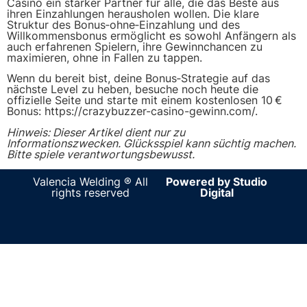
Casino ein starker Partner für alle, die das Beste aus
ihren Einzahlungen herausholen wollen. Die klare
Struktur des Bonus‑ohne‑Einzahlung und des
Willkommensbonus ermöglicht es sowohl Anfängern als
auch erfahrenen Spielern, ihre Gewinnchancen zu
maximieren, ohne in Fallen zu tappen.
Wenn du bereit bist, deine Bonus‑Strategie auf das
nächste Level zu heben, besuche noch heute die
offizielle Seite und starte mit einem kostenlosen 10 €
Bonus: https://crazybuzzer-casino-gewinn.com/.
Hinweis: Dieser Artikel dient nur zu
Informationszwecken. Glücksspiel kann süchtig machen.
Bitte spiele verantwortungsbewusst.
Valencia Welding ® All
Powered by Studio
rights reserved
Digital