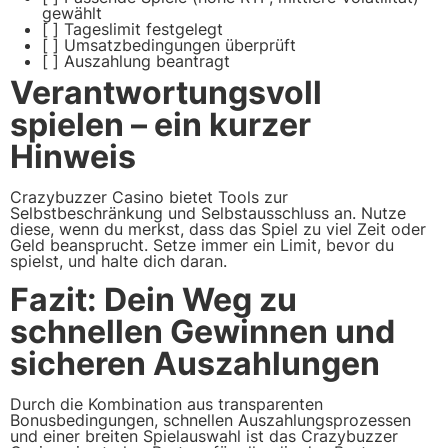
gewählt
[ ] Tageslimit festgelegt
[ ] Umsatzbedingungen überprüft
[ ] Auszahlung beantragt
Verantwortungsvoll
spielen – ein kurzer
Hinweis
Crazybuzzer Casino bietet Tools zur
Selbstbeschränkung und Selbstausschluss an. Nutze
diese, wenn du merkst, dass das Spiel zu viel Zeit oder
Geld beansprucht. Setze immer ein Limit, bevor du
spielst, und halte dich daran.
Fazit: Dein Weg zu
schnellen Gewinnen und
sicheren Auszahlungen
Durch die Kombination aus transparenten
Bonusbedingungen, schnellen Auszahlungsprozessen
und einer breiten Spielauswahl ist das Crazybuzzer