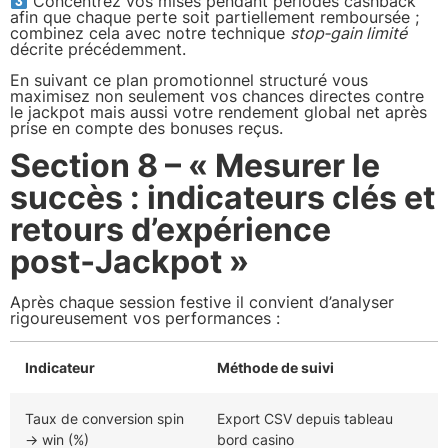
Concentrez vos mises pendant périodes cashback
afin que chaque perte soit partiellement remboursée ;
combinez cela avec notre technique
stop‑gain limité
décrite précédemment.
En suivant ce plan promotionnel structuré vous
maximisez non seulement vos chances directes contre
le jackpot mais aussi votre rendement global net après
prise en compte des bonuses reçus.
Section 8 – « Mesurer le
succès : indicateurs clés et
retours d’expérience
post‑Jackpot »
Après chaque session festive il convient d’analyser
rigoureusement vos performances :
Indicateur
Méthode de suivi
Taux de conversion spin
Export CSV depuis tableau
→ win (%)
bord casino