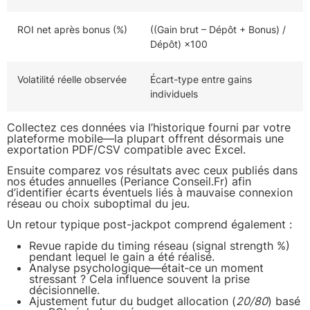
ROI net après bonus (%)
((Gain brut – Dépôt + Bonus) /
Dépôt) ×100
Volatilité réelle observée
Écart-type entre gains
individuels
Collectez ces données via l’historique fourni par votre
plateforme mobile—la plupart offrent désormais une
exportation PDF/CSV compatible avec Excel.
Ensuite comparez vos résultats avec ceux publiés dans
nos études annuelles (Periance Conseil.Fr) afin
d’identifier écarts éventuels liés à mauvaise connexion
réseau ou choix suboptimal du jeu.
Un retour typique post-jackpot comprend également :
Revue rapide du timing réseau (signal strength %)
pendant lequel le gain a été réalisé.
Analyse psychologique—était‑ce un moment
stressant ? Cela influence souvent la prise
décisionnelle.
Ajustement futur du budget allocation (
20/80
) basé