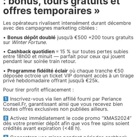
: bonus, tours gratuits et
offres temporaires »
Les opérateurs rivalisent intensément durant décembre
avec des campagnes marketing ciblées :
•
Bonus dépôt doublé
jusqu’à €500 +200 tours gratuits
sur
Winter Fortune
.
•
Cashback quotidien
= 15 % sur toutes pertes subies
entre 18h00 et minuit — parfait pour ceux qui jouent
pendant leur soirée train retour.
•
Programme fidélité éclair
où chaque tranche €50
déposée octroie un ticket VIP donnant accès à un tirage
privé hebdomadaire offrant jusqu’à €25k.
Pour tirer profit efficacement :
Inscrivez-vous via lien affilié fourni par Periance
Conseil.Fr, garantissant ainsi que vous recevez bien
toutes offres exclusives non publiées ailleurs.
Activez immédiatement le code promo “XMAS2024”
dès votre premier dépôt afin que vos free spins soient
crédités avant expiration (<48 h).