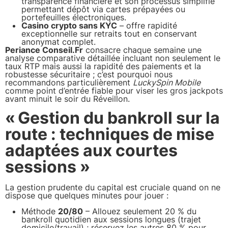
transparence financière et son processus simplifié
permettant dépôt via cartes prépayées ou
portefeuilles électroniques.
Casino crypto sans KYC
– offre rapidité
exceptionnelle sur retraits tout en conservant
anonymat complet.
Periance Conseil.Fr
consacre chaque semaine une
analyse comparative détaillée incluant non seulement le
taux RTP mais aussi la rapidité des paiements et la
robustesse sécuritaire ; c’est pourquoi nous
recommandons particulièrement
LuckySpin Mobile
comme point d’entrée fiable pour viser les gros jackpots
avant minuit le soir du Réveillon.
« Gestion du bankroll sur la
route : techniques de mise
adaptées aux courtes
sessions »
La gestion prudente du capital est cruciale quand on ne
dispose que quelques minutes pour jouer :
Méthode
20/80
– Allouez seulement 20 % du
bankroll quotidien aux sessions longues (trajet
domicile/travail) ; réservez les autres 80 % pour