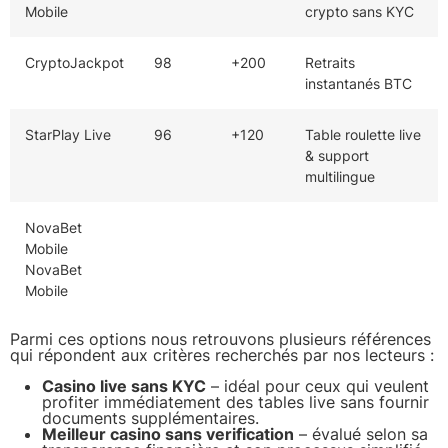
Mobile
crypto sans KYC
CryptoJackpot
98
+200
Retraits
instantanés BTC
StarPlay Live
96
+120
Table roulette live
& support
multilingue
NovaBet
Mobile
NovaBet
Mobile
Parmi ces options nous retrouvons plusieurs références
qui répondent aux critères recherchés par nos lecteurs :
Casino live sans KYC
– idéal pour ceux qui veulent
profiter immédiatement des tables live sans fournir
documents supplémentaires.
Meilleur casino sans verification
– évalué selon sa