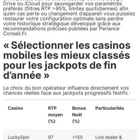
Drive ou iCloud pour sauvegarder vos paramètres
préférés (filtres RTP >95%, limites quotidiennes) afin
qu’en cas perte ou changement d’appareil vous puissiez
restaurer votre configuration optimale sans perdre
votre historique stratégique développé grâce aux
recommandations précises publiées par Periance
Conseil.Fr.
« Sélectionner les casinos
mobiles les mieux classés
pour les jackpots de fin
d’année »
Le choix du bon opérateur influence directement vos
chances réelles face aux jackpots progressifs festifs :
Casino
RTP
Bonus
Particularités
moyen
Noël
(%)
(%)
LuckySpin
97
+150
Live dealer &