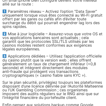
Un smartphone bien configuré devient votre meilleur
allié sur la route :
Paramètres réseau – Activez l’option “Data Saver”
uniquement lorsque vous êtes connecté au Wi‑Fi gratuit
offert par les gares ou cafés afin d’éviter toute
surcharge du débit qui pourrait engendrer lag lors des
spins rapides.
Mise à jour logicielle – Assurez‑vous que votre OS et
vos applications bancaires sont actualisés ; cela
garantit que les protocoles SSL/TLS utilisés par les
casinos mobiles restent conformes aux exigences
légales européennes.
Applications dédiées – Utilisez l’application officielle
du casino plutôt que la version web ; elles offrent
généralement un taux de chargement inférieur (<0,8
seconde) et intègrent directement des modules
anti‑fraude qui protègent vos transactions
cryptographiques (« casino fiable sans KYC »).
Sur le plan sécurité, privilégiez toujours les plateformes
disposant d’une licence délivrée par l’Autorité Malteenne
ou l’UK Gambling Commission ; ces organismes
imposent des audits réguliers sur le RNG ainsi que sur
l’intégrité financière du portefeuille client.
Enfin pensez aux solutions backup comme Google