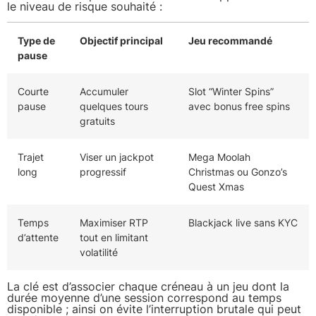
le niveau de risque souhaité :
Type de
Objectif principal
Jeu recommandé
pause
Courte
Accumuler
Slot “Winter Spins”
pause
quelques tours
avec bonus free spins
gratuits
Trajet
Viser un jackpot
Mega Moolah
long
progressif
Christmas ou Gonzo’s
Quest Xmas
Temps
Maximiser RTP
Blackjack live sans KYC
d’attente
tout en limitant
volatilité
La clé est d’associer chaque créneau à un jeu dont la
durée moyenne d’une session correspond au temps
disponible ; ainsi on évite l’interruption brutale qui peut