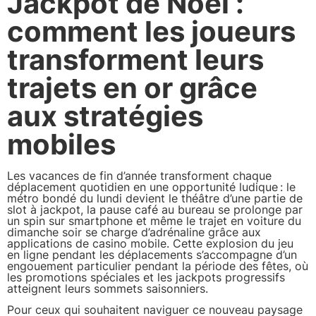
Jackpot de Noël :
comment les joueurs
transforment leurs
trajets en or grâce
aux stratégies
mobiles
Les vacances de fin d’année transforment chaque
déplacement quotidien en une opportunité ludique : le
métro bondé du lundi devient le théâtre d’une partie de
slot à jackpot, la pause café au bureau se prolonge par
un spin sur smartphone et même le trajet en voiture du
dimanche soir se charge d’adrénaline grâce aux
applications de casino mobile. Cette explosion du jeu
en ligne pendant les déplacements s’accompagne d’un
engouement particulier pendant la période des fêtes, où
les promotions spéciales et les jackpots progressifs
atteignent leurs sommets saisonniers.
Pour ceux qui souhaitent naviguer ce nouveau paysage