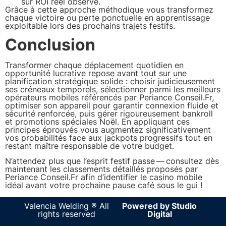
sur ROI réel observé.
Grâce à cette approche méthodique vous transformez
chaque victoire ou perte ponctuelle en apprentissage
exploitable lors des prochains trajets festifs.
Conclusion
Transformer chaque déplacement quotidien en
opportunité lucrative repose avant tout sur une
planification stratégique solide : choisir judicieusement
ses créneaux temporels, sélectionner parmi les meilleurs
opérateurs mobiles référencés par Periance Conseil.Fr,
optimiser son appareil pour garantir connexion fluide et
sécurité renforcée, puis gérer rigoureusement bankroll
et promotions spéciales Noël. En appliquant ces
principes éprouvés vous augmentez significativement
vos probabilités face aux jackpots progressifs tout en
restant maître responsable de votre budget.
N’attendez plus que l’esprit festif passe — consultez dès
maintenant les classements détaillés proposés par
Periance Conseil.Fr afin d’identifier le casino mobile
idéal avant votre prochaine pause café sous le gui !
Valencia Welding ® All
Powered by Studio
rights reserved
Digital