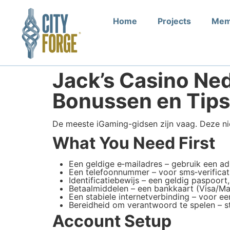
Home
Projects
Mem
Jack’s Casino Ned
Bonussen en Tips
De meeste iGaming-gidsen zijn vaag. Deze niet
What You Need First
Een geldige e‑mailadres – gebruik een adr
Een telefoonnummer – voor sms‑verificati
Identificatiebewijs – een geldig paspoort,
Betaalmiddelen – een bankkaart (Visa/Mast
Een stabiele internetverbinding – voor e
Bereidheid om verantwoord te spelen – ste
Account Setup