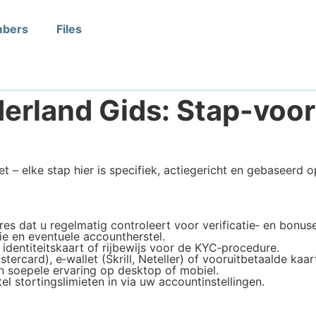
bers
Files
erland Gids: Stap-voor
 – elke stap hier is specifiek, actiegericht en gebaseerd o
es dat u regelmatig controleert voor verificatie‑ en bonuse
e en eventuele accountherstel.
 identiteitskaart of rijbewijs voor de KYC‑procedure.
ercard), e‑wallet (Skrill, Neteller) of vooruitbetaalde kaa
en soepele ervaring op desktop of mobiel.
l stortingslimieten in via uw accountinstellingen.