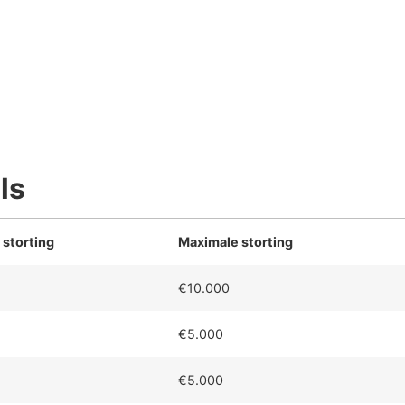
ls
 storting
Maximale storting
€10.000
€5.000
€5.000