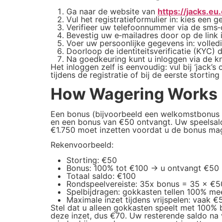
Ga naar de website van
https://jacks.eu
Vul het registratieformulier in: kies een
Verifieer uw telefoonnummer via de sms‑
Bevestig uw e‑mailadres door op de link i
Voer uw persoonlijke gegevens in: volled
Doorloop de identiteitsverificatie (KYC)
Na goedkeuring kunt u inloggen via de k
Het inloggen zelf is eenvoudig: vul bij ‘jack
tijdens de registratie of bij de eerste storti
How Wagering Works
Een bonus (bijvoorbeeld een welkomstbonus 
en een bonus van €50 ontvangt. Uw speelsal
€1.750 moet inzetten voordat u de bonus m
Rekenvoorbeeld:
Storting: €50
Bonus: 100% tot €100 → u ontvangt €50
Totaal saldo: €100
Rondspeelvereiste: 35x bonus = 35 × €5
Spelbijdragen: gokkasten tellen 100% mee
Maximale inzet tijdens vrijspelen: vaak €
Stel dat u alleen gokkasten speelt met 100% 
deze inzet, dus €70. Uw resterende saldo na 