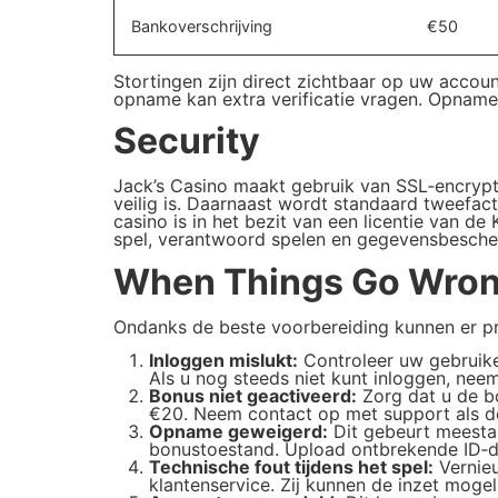
Bankoverschrijving
€50
Stortingen zijn direct zichtbaar op uw accou
opname kan extra verificatie vragen. Opname
Security
Jack’s Casino maakt gebruik van SSL‑encrypti
veilig is. Daarnaast wordt standaard tweefact
casino is in het bezit van een licentie van de
spel, verantwoord spelen en gegevensbescherm
When Things Go Wro
Ondanks de beste voorbereiding kunnen er pro
Inloggen mislukt:
Controleer uw gebruike
Als u nog steeds niet kunt inloggen, nee
Bonus niet geactiveerd:
Zorg dat u de bo
€20. Neem contact op met support als de
Opname geweigerd:
Dit gebeurt meestal
bonustoestand. Upload ontbrekende ID‑d
Technische fout tijdens het spel:
Vernieu
klantenservice. Zij kunnen de inzet mogeli