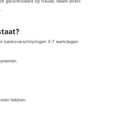
dt gecontroleerd op fraude. Neem direct
.
staat?
 en bankoverschrijvingen 3–7 werkdagen.
 opnemen.
osten hebben.