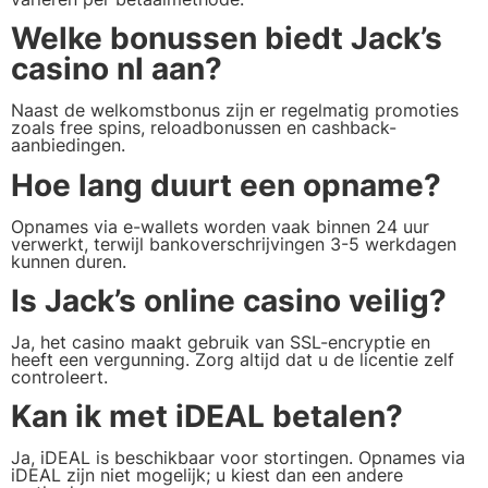
Welke bonussen biedt Jack’s
casino nl aan?
Naast de welkomstbonus zijn er regelmatig promoties
zoals free spins, reloadbonussen en cashback-
aanbiedingen.
Hoe lang duurt een opname?
Opnames via e-wallets worden vaak binnen 24 uur
verwerkt, terwijl bankoverschrijvingen 3-5 werkdagen
kunnen duren.
Is Jack’s online casino veilig?
Ja, het casino maakt gebruik van SSL-encryptie en
heeft een vergunning. Zorg altijd dat u de licentie zelf
controleert.
Kan ik met iDEAL betalen?
Ja, iDEAL is beschikbaar voor stortingen. Opnames via
iDEAL zijn niet mogelijk; u kiest dan een andere