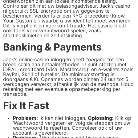
onderworpen zijn aan lokale inkomstenbelasting.
Controleer dit met uw belastingadviseur. Jack’s casino
nl gebruikt SSL-encryptie om uw gegevens te
beschermen. Verder is er een KYC-procedure (Know
Your Customer) waarbij u uw identiteit moet verifiëren.
Dit is verplicht en voorkomt fraude. Het casino biedt
ook tools voor verantwoord spelen, zoals
stortingslimieten en zelfuitsluiting.
Banking & Payments
Jack’s online casino inloggen geeft toegang tot een
breed scala aan betaalmethoden. U kunt storten met
iDEAL, creditcard (Visa, Mastercard), en e-wallets zoals
PayPal, Skrill of Neteller. De minimumstorting is
doorgaans €10. Opnames worden binnen 24 uur tot 5
werkdagen verwerkt, afhankelijk van de methode. Houd
rekening met een eventuele opnamebeperking per
transactie.
Fix It Fast
Probleem:
Ik kan niet inloggen.
Oplossing:
Klik op
‘Wachtwoord vergeten’ en volg de stappen om uw
wachtwoord te resetten. Controleer ook of uw
account is geverifieerd.
Probleem:
Mijn storting is niet bijgeschreven.