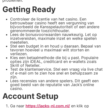
problemen.
Getting Ready
Controleer de licentie van het casino. Een
betrouwbaar casino heeft een vergunning van
bijvoorbeeld de Kansspelautoriteit of een andere
gerenommeerde toezichthouder.
Lees de bonusvoorwaarden nauwkeurig. Let op
inzetvereisten, maximale inzet en welke spellen
meetellen.
Stel een budget in en houd u daaraan. Bepaal van
tevoren hoeveel u maximaal wilt storten en
verliezen.
Kies een betaalmethode die bij u past. Populaire
opties zijn iDEAL, creditcard en e-wallets zoals
Skrill of Neteller.
Test de klantenservice. Stel een vraag via live chat
of e-mail om te zien hoe snel en behulpzaam ze
zijn.
Lees recensies van andere spelers. Dit geeft een
goed beeld van de reputatie van Jack’s online
casino.
Account Setup
Ga naar
https://jacks-nl.com.nl/
en klik op