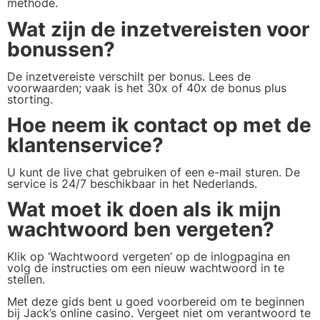
methode.
Wat zijn de inzetvereisten voor
bonussen?
De inzetvereiste verschilt per bonus. Lees de
voorwaarden; vaak is het 30x of 40x de bonus plus
storting.
Hoe neem ik contact op met de
klantenservice?
U kunt de live chat gebruiken of een e-mail sturen. De
service is 24/7 beschikbaar in het Nederlands.
Wat moet ik doen als ik mijn
wachtwoord ben vergeten?
Klik op ‘Wachtwoord vergeten’ op de inlogpagina en
volg de instructies om een nieuw wachtwoord in te
stellen.
Met deze gids bent u goed voorbereid om te beginnen
bij Jack’s online casino. Vergeet niet om verantwoord te