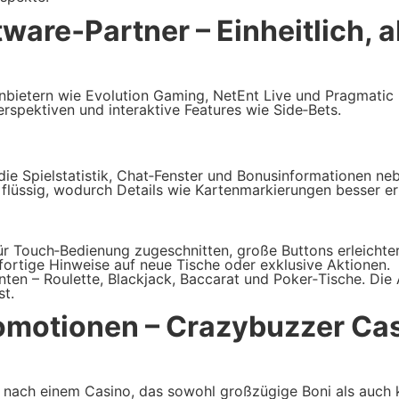
ware‑Partner – Einheitlich, a
nbietern wie Evolution Gaming, NetEnt Live und Pragmatic 
spektiven und interaktive Features wie Side‑Bets.
 die Spielstatistik, Chat‑Fenster und Bonusinformationen ne
flüssig, wodurch Details wie Kartenmarkierungen besser er
 für Touch‑Bedienung zugeschnitten, große Buttons erleicht
fortige Hinweise auf neue Tische oder exklusive Aktionen.
nten – Roulette, Blackjack, Baccarat und Poker‑Tische. Die
st.
omotionen – Crazybuzzer Cas
he nach einem Casino, das sowohl großzügige Boni als auch