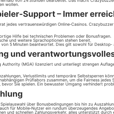
nerhalb von 24 Stunden bearbeitet. Das macht Crazybuzzer
en wollen.
eler‑Support – Immer erreich
rat jedes vertrauenswürdigen Online‑Casinos. Crazybuzzer 
fortige Hilfe bei technischen Problemen oder Bonusfragen.
sche und weitere Sprachoptionen stehen bereit.
von 5 Minuten beantwortet. Dies gilt sowohl für Desktop‑ a
ung und verantwortungsvolles
Authority (MGA) lizenziert und unterliegt strengen Auflag
nzahlungen, Verlustlimits und temporäre Selbstsperren könne
unabhängigen Prüflabors zusammen, um die Fairness jedes S
, bevor Sie spielen. Ein bewusster Umgang verhindert prob
ehlung
 Spielauswahl über Bonusbedingungen bis hin zu Auszahlung
uch für Mobile‑Nutzer ein rundum überzeugendes Angebot li
nen und schnellen Zahlungsverkehr, alles unterstützt durc