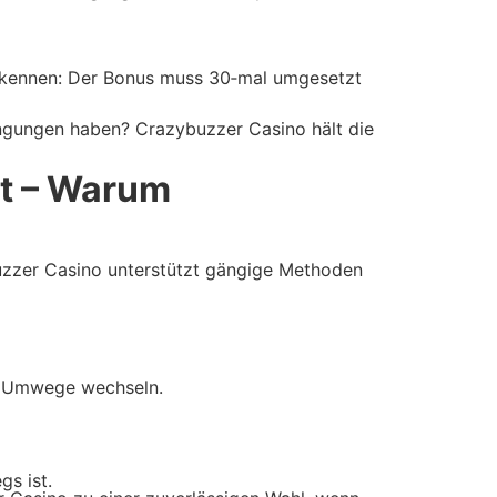
u kennen: Der Bonus muss 30‑mal umgesetzt
ngungen haben? Crazybuzzer Casino hält die
t – Warum
ybuzzer Casino unterstützt gängige Methoden
e Umwege wechseln.
s ist.