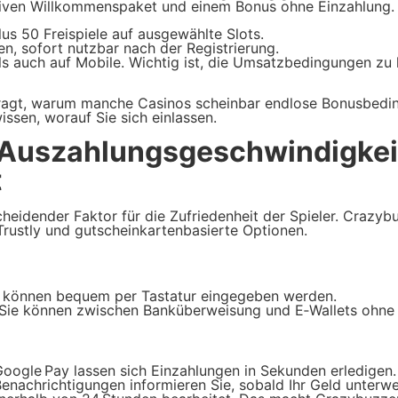
ktiven Willkommenspaket und einem Bonus ohne Einzahlung.
s 50 Freispiele auf ausgewählte Slots.
n, sofort nutzbar nach der Registrierung.
ls auch auf Mobile. Wichtig ist, die Umsatzbedingungen z
efragt, warum manche Casinos scheinbar endlose Bonusbedi
ssen, worauf Sie sich einlassen.
Auszahlungs­geschwindigkei
t
cheidender Faktor für die Zufriedenheit der Spieler. Craz
Trustly und gutscheinkartenbasierte Optionen.
n können bequem per Tastatur eingegeben werden.
: Sie können zwischen Banküberweisung und E‑Wallets ohn
oogle Pay lassen sich Einzahlungen in Sekunden erledigen.
nachrichtigungen informieren Sie, sobald Ihr Geld unterweg