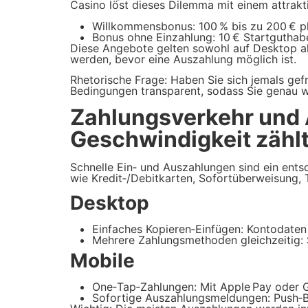
Casino löst dieses Dilemma mit einem attra
Willkommensbonus: 100 % bis zu 200 € plu
Bonus ohne Einzahlung: 10 € Startguthabe
Diese Angebote gelten sowohl auf Desktop a
werden, bevor eine Auszahlung möglich ist.
Rhetorische Frage: Haben Sie sich jemals g
Bedingungen transparent, sodass Sie genau wi
Zahlungsverkehr und 
Geschwindigkeit zähl
Schnelle Ein‑ und Auszahlungen sind ein ents
wie Kredit‑/Debitkarten, Sofortüberweisung, 
Desktop
Einfaches Kopieren‑Einfügen: Kontodate
Mehrere Zahlungsmethoden gleichzeitig
Mobile
One‑Tap‑Zahlungen: Mit Apple Pay oder G
Sofortige Auszahlungsmeldungen: Push‑Be