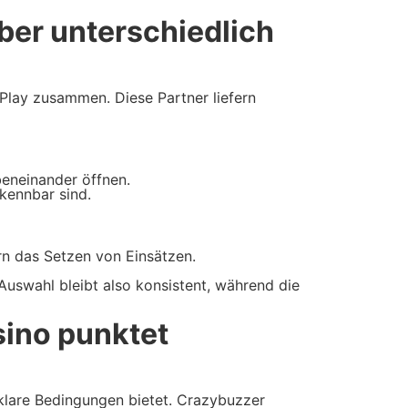
ber unterschiedlich
Play zusammen. Diese Partner liefern
beneinander öffnen.
kennbar sind.
ern das Setzen von Einsätzen.
 Auswahl bleibt also konsistent, während die
ino punktet
 klare Bedingungen bietet. Crazybuzzer