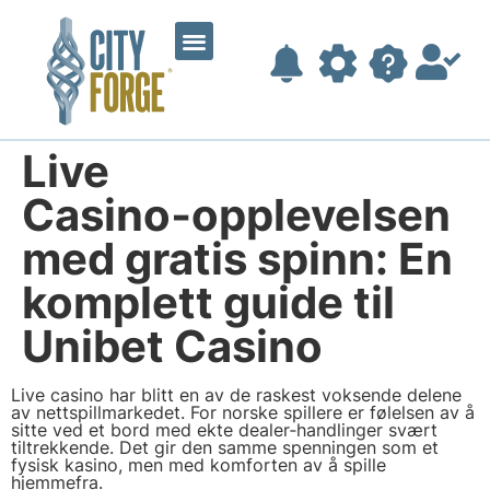
Live
Casino‑opplevelsen
med gratis spinn: En
komplett guide til
Unibet Casino
Live casino har blitt en av de raskest voksende delene
av nettspillmarkedet. For norske spillere er følelsen av å
sitte ved et bord med ekte dealer‑handlinger svært
tiltrekkende. Det gir den samme spenningen som et
fysisk kasino, men med komforten av å spille
hjemmefra.