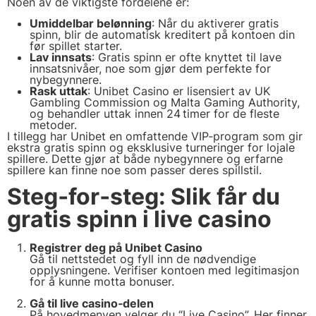
Noen av de viktigste fordelene er:
Umiddelbar belønning
: Når du aktiverer gratis
spinn, blir de automatisk kreditert på kontoen din
før spillet starter.
Lav innsats
: Gratis spinn er ofte knyttet til lave
innsatsnivåer, noe som gjør dem perfekte for
nybegynnere.
Rask uttak
: Unibet Casino er lisensiert av UK
Gambling Commission og Malta Gaming Authority,
og behandler uttak innen 24 timer for de fleste
metoder.
I tillegg har Unibet en omfattende VIP‑program som gir
ekstra gratis spinn og eksklusive turneringer for lojale
spillere. Dette gjør at både nybegynnere og erfarne
spillere kan finne noe som passer deres spillstil.
Steg‑for‑steg: Slik får du
gratis spinn i live casino
Registrer deg på Unibet Casino
Gå til nettstedet og fyll inn de nødvendige
opplysningene. Verifiser kontoen med legitimasjon
for å kunne motta bonuser.
Gå til live casino‑delen
På hovedmenyen velger du “Live Casino”. Her finner