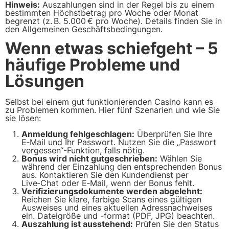
Hinweis:
Auszahlungen sind in der Regel bis zu einem
bestimmten Höchstbetrag pro Woche oder Monat
begrenzt (z. B. 5.000 € pro Woche). Details finden Sie in
den Allgemeinen Geschäftsbedingungen.
Wenn etwas schiefgeht – 5
häufige Probleme und
Lösungen
Selbst bei einem gut funktionierenden Casino kann es
zu Problemen kommen. Hier fünf Szenarien und wie Sie
sie lösen:
Anmeldung fehlgeschlagen:
Überprüfen Sie Ihre
E‑Mail und Ihr Passwort. Nutzen Sie die „Passwort
vergessen“-Funktion, falls nötig.
Bonus wird nicht gutgeschrieben:
Wählen Sie
während der Einzahlung den entsprechenden Bonus
aus. Kontaktieren Sie den Kundendienst per
Live‑Chat oder E‑Mail, wenn der Bonus fehlt.
Verifizierungsdokumente werden abgelehnt:
Reichen Sie klare, farbige Scans eines gültigen
Ausweises und eines aktuellen Adressnachweises
ein. Dateigröße und -format (PDF, JPG) beachten.
Auszahlung ist ausstehend:
Prüfen Sie den Status