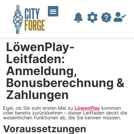
LöwenPlay-
Leitfaden:
Anmeldung,
Bonusberechnung &
Zahlungen
Egal, ob Sie zum ersten Mal zu
LöwenPlay
kommen
oder bereits zurückkehren – dieser Leitfaden deckt die
wesentlichen Funktionen ab, die Sie kennen müssen.
Voraussetzungen