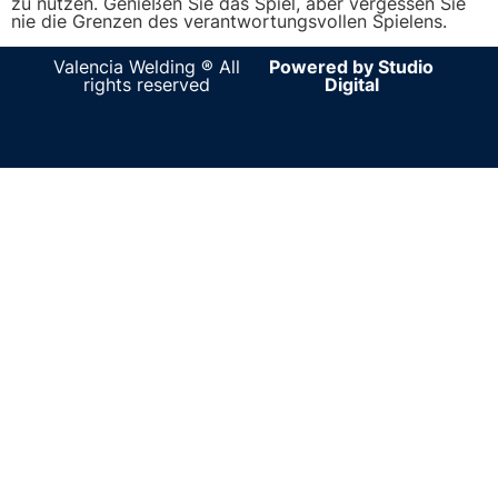
zu nutzen. Genießen Sie das Spiel, aber vergessen Sie
nie die Grenzen des verantwortungsvollen Spielens.
Valencia Welding ® All
Powered by Studio
rights reserved
Digital