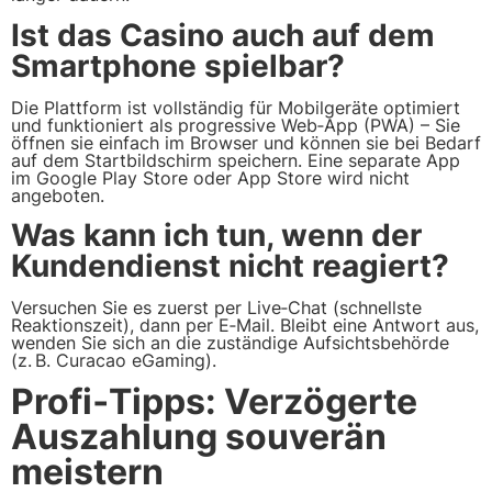
Ist das Casino auch auf dem
Smartphone spielbar?
Die Plattform ist vollständig für Mobilgeräte optimiert
und funktioniert als progressive Web‑App (PWA) – Sie
öffnen sie einfach im Browser und können sie bei Bedarf
auf dem Startbildschirm speichern. Eine separate App
im Google Play Store oder App Store wird nicht
angeboten.
Was kann ich tun, wenn der
Kundendienst nicht reagiert?
Versuchen Sie es zuerst per Live‑Chat (schnellste
Reaktionszeit), dann per E‑Mail. Bleibt eine Antwort aus,
wenden Sie sich an die zuständige Aufsichtsbehörde
(z. B. Curacao eGaming).
Profi‑Tipps: Verzögerte
Auszahlung souverän
meistern