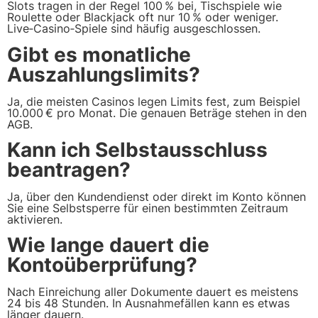
Slots tragen in der Regel 100 % bei, Tischspiele wie
Roulette oder Blackjack oft nur 10 % oder weniger.
Live‑Casino‑Spiele sind häufig ausgeschlossen.
Gibt es monatliche
Auszahlungslimits?
Ja, die meisten Casinos legen Limits fest, zum Beispiel
10.000 € pro Monat. Die genauen Beträge stehen in den
AGB.
Kann ich Selbstausschluss
beantragen?
Ja, über den Kundendienst oder direkt im Konto können
Sie eine Selbstsperre für einen bestimmten Zeitraum
aktivieren.
Wie lange dauert die
Kontoüberprüfung?
Nach Einreichung aller Dokumente dauert es meistens
24 bis 48 Stunden. In Ausnahmefällen kann es etwas
länger dauern.