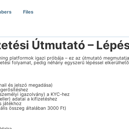
bers
Files
izetési Útmutató – Lépés
aming platformok igazi próbája – ez az útmutató megmutatja,
izetési folyamat, pedig néhány egyszerű lépéssel elkerülhet
mail és jelszó megadása)
egerősítéshez
személyi igazolvány) a KYC-hez
ller) adatai a kifizetéshez
s játékhoz
mális összeg általában 3000 Ft)
dalra.