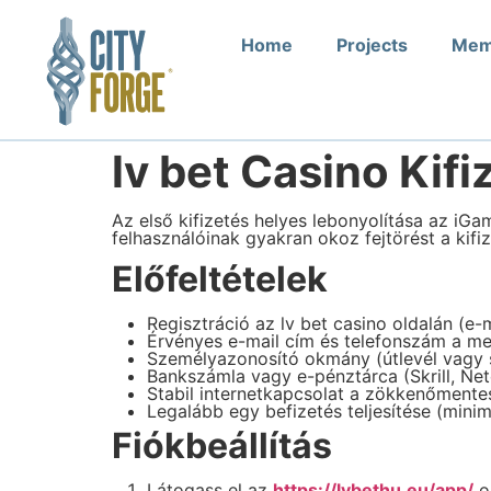
Home
Projects
Mem
lv bet Casino Kif
Az első kifizetés helyes lebonyolítása az iG
felhasználóinak gyakran okoz fejtörést a kif
Előfeltételek
Regisztráció az lv bet casino oldalán (e-
Érvényes e-mail cím és telefonszám a m
Személyazonosító okmány (útlevél vagy 
Bankszámla vagy e-pénztárca (Skrill, Nete
Stabil internetkapcsolat a zökkenőmente
Legalább egy befizetés teljesítése (mini
Fiókbeállítás
Látogass el az
https://lvbethu.eu/app/
ol