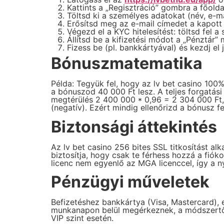
Kattints a „Regisztráció” gombra a főolda
Töltsd ki a személyes adatokat (név, e-mai
Erősítsd meg az e-mail címedet a kapott l
Végezd el a KYC hitelesítést: töltsd fel 
Állítsd be a kifizetési módot a „Pénztár”
Fizess be (pl. bankkártyával) és kezdj el 
Bónuszmatematika
Példa: Tegyük fel, hogy az lv bet casino 100
a bónuszod 40 000 Ft lesz. A teljes forgatá
megtérülés 2 400 000 * 0,96 = 2 304 000 Ft,
(negatív). Ezért mindig ellenőrizd a bónusz f
Biztonsági áttekintés
Az lv bet casino 256 bites SSL titkosítást a
biztosítja, hogy csak te férhess hozzá a fiók
licenc nem egyenlő az MGA licenccel, így a 
Pénzügyi műveletek
Befizetéshez bankkártya (Visa, Mastercard), e-
munkanapon belül megérkeznek, a módszertől 
VIP szint esetén.