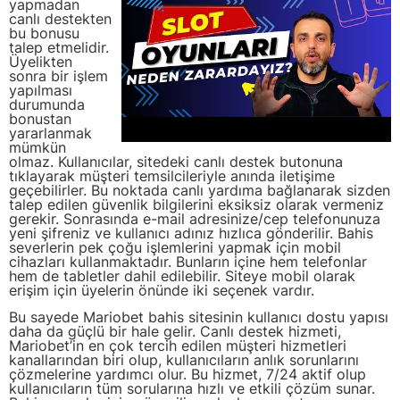
yapmadan
canlı destekten
bu bonusu
talep etmelidir.
Üyelikten
sonra bir işlem
yapılması
durumunda
bonustan
yararlanmak
mümkün
olmaz. Kullanıcılar, sitedeki canlı destek butonuna
tıklayarak müşteri temsilcileriyle anında iletişime
geçebilirler. Bu noktada canlı yardıma bağlanarak sizden
talep edilen güvenlik bilgilerini eksiksiz olarak vermeniz
gerekir. Sonrasında e-mail adresinize/cep telefonunuza
yeni şifreniz ve kullanıcı adınız hızlıca gönderilir. Bahis
severlerin pek çoğu işlemlerini yapmak için mobil
cihazları kullanmaktadır. Bunların içine hem telefonlar
hem de tabletler dahil edilebilir. Siteye mobil olarak
erişim için üyelerin önünde iki seçenek vardır.
Bu sayede Mariobet bahis sitesinin kullanıcı dostu yapısı
daha da güçlü bir hale gelir. Canlı destek hizmeti,
Mariobet’in en çok tercih edilen müşteri hizmetleri
kanallarından biri olup, kullanıcıların anlık sorunlarını
çözmelerine yardımcı olur. Bu hizmet, 7/24 aktif olup
kullanıcıların tüm sorularına hızlı ve etkili çözüm sunar.