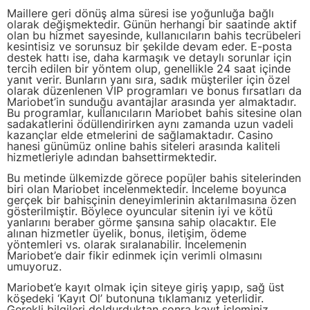
Maillere geri dönüş alma süresi ise yoğunluğa bağlı
olarak değişmektedir. Günün herhangi bir saatinde aktif
olan bu hizmet sayesinde, kullanıcıların bahis tecrübeleri
kesintisiz ve sorunsuz bir şekilde devam eder. E-posta
destek hattı ise, daha karmaşık ve detaylı sorunlar için
tercih edilen bir yöntem olup, genellikle 24 saat içinde
yanıt verir. Bunların yanı sıra, sadık müşteriler için özel
olarak düzenlenen VIP programları ve bonus fırsatları da
Mariobet’in sunduğu avantajlar arasında yer almaktadır.
Bu programlar, kullanıcıların Mariobet bahis sitesine olan
sadakatlerini ödüllendirirken aynı zamanda uzun vadeli
kazançlar elde etmelerini de sağlamaktadır. Casino
hanesi günümüz online bahis siteleri arasında kaliteli
hizmetleriyle adından bahsettirmektedir.
Bu metinde ülkemizde görece popüler bahis sitelerinden
biri olan Mariobet incelenmektedir. İnceleme boyunca
gerçek bir bahisçinin deneyimlerinin aktarılmasına özen
gösterilmiştir. Böylece oyuncular sitenin iyi ve kötü
yanlarını beraber görme şansına sahip olacaktır. Ele
alınan hizmetler üyelik, bonus, iletişim, ödeme
yöntemleri vs. olarak sıralanabilir. İncelemenin
Mariobet’e dair fikir edinmek için verimli olmasını
umuyoruz.
Mariobet’e kayıt olmak için siteye giriş yapıp, sağ üst
köşedeki ‘Kayıt Ol’ butonuna tıklamanız yeterlidir.
Gerekli bilgileri doldurduktan sonra kayıt işleminiz