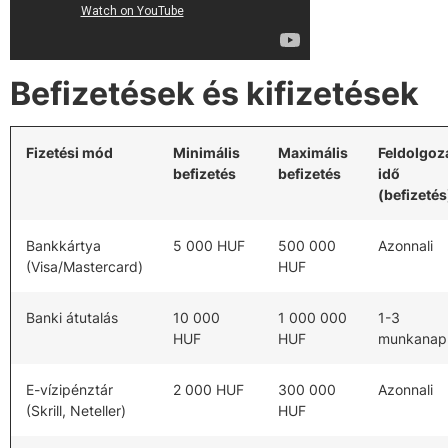
Befizetések és kifizetések
Fizetési mód
Minimális
Maximális
Feldolgoz
befizetés
befizetés
idő
(befizetés
Bankkártya
5 000 HUF
500 000
Azonnali
(Visa/Mastercard)
HUF
Banki átutalás
10 000
1 000 000
1-3
HUF
HUF
munkanap
E-vízipénztár
2 000 HUF
300 000
Azonnali
(Skrill, Neteller)
HUF