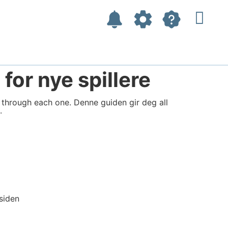
for nye spillere
through each one. Denne guiden gir deg all
.
siden