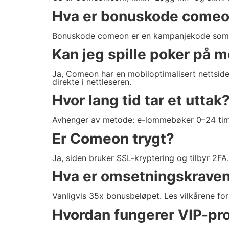
Hva er bonuskode comeon
Bonuskode comeon er en kampanjekode som gir
Kan jeg spille poker på m
Ja, Comeon har en mobiloptimalisert nettside 
direkte i nettleseren.
Hvor lang tid tar et uttak
Avhenger av metode: e-lommebøker 0–24 timer
Er Comeon trygt?
Ja, siden bruker SSL-kryptering og tilbyr 2F
Hva er omsetningskraven
Vanligvis 35x bonusbeløpet. Les vilkårene for
Hvordan fungerer VIP-p