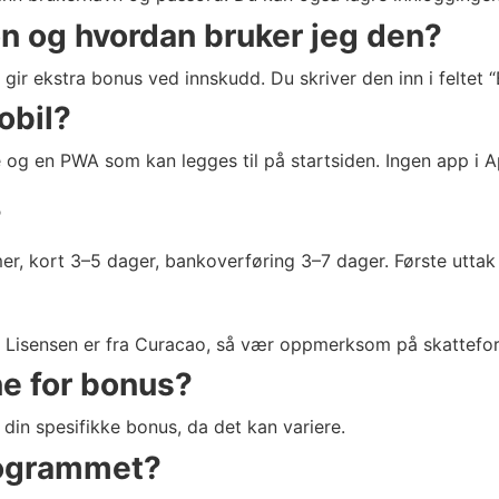
 og hvordan bruker jeg den?
 ekstra bonus ved innskudd. Du skriver den inn i feltet
obil?
og en PWA som kan legges til på startsiden. Ingen app i Ap
?
, kort 3–5 dager, bankoverføring 3–7 dager. Første uttak 
A. Lisensen er fra Curacao, så vær oppmerksom på skattefor
e for bonus?
 din spesifikke bonus, da det kan variere.
rogrammet?