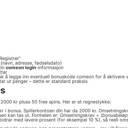
Registrer”
(navn, adresse, fødselsdato)
din
comeon login
-informasjon
ttar
usk å legge inn eventuell bonuskode comeon for å aktivere 
 tar ut penger – dette er standard praksis
us
2000 kr pluss 50 free spins. Her er et regnestykke:
kr i bonus. Spillerkontoen din har da 2000 kr. Omsetningskr
n kan tas ut. Formelen er:
Omsetningskrav = (bonusbeløp)
idrar med lavere prosent (for eksempel 10 %), så reell omset