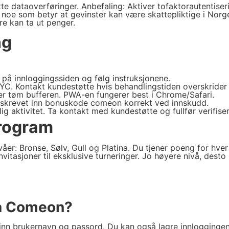
 dataoverføringer. Anbefaling: Aktiver tofaktorautentiserin
, noe som betyr at gevinster kan være skattepliktige i Norg
re kan ta ut penger.
ng
på innloggingssiden og følg instruksjonene.
KYC. Kontakt kundestøtte hvis behandlingstiden overskrider
er tøm bufferen. PWA-en fungerer best i Chrome/Safari.
 skrevet inn bonuskode comeon korrekt ved innskudd.
g aktivitet. Ta kontakt med kundestøtte og fullfør verifiser
program
er: Bronse, Sølv, Gull og Platina. Du tjener poeng for hver
nvitasjoner til eksklusive turneringer. Jo høyere nivå, desto
på Comeon?
 inn brukernavn og passord. Du kan også lagre innloggingen