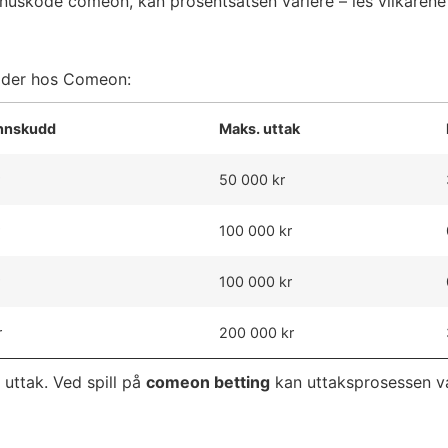
uskode comeon, kan prosentsatsen variere – les vilkårene
toder hos Comeon:
innskudd
Maks. uttak
50 000 kr
100 000 kr
100 000 kr
r
200 000 kr
uttak. Ved spill på
comeon betting
kan uttaksprosessen va