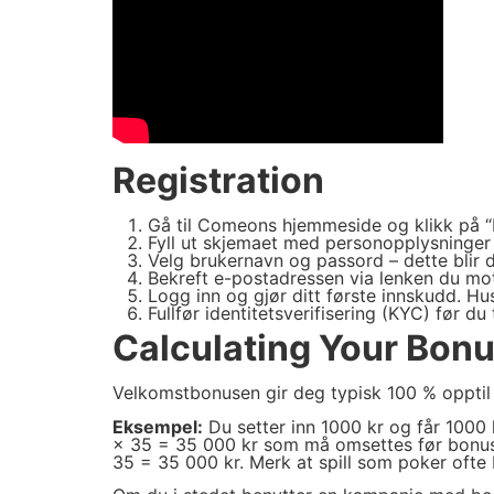
Registration
Gå til Comeons hjemmeside og klikk på “
Fyll ut skjemaet med personopplysninger 
Velg brukernavn og passord – dette blir 
Bekreft e-postadressen via lenken du mo
Logg inn og gjør ditt første innskudd. H
Fullfør identitetsverifisering (KYC) før du
Calculating Your Bon
Velkomstbonusen gir deg typisk 100 % opptil 
Eksempel:
Du setter inn 1000 kr og får 1000 
× 35 = 35 000 kr som må omsettes før bonuse
35 = 35 000 kr. Merk at spill som poker ofte b