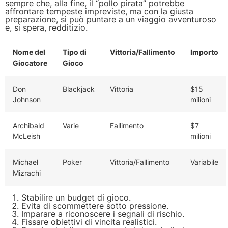
sempre che, alla fine, il “pollo pirata” potrebbe
affrontare tempeste impreviste, ma con la giusta
preparazione, si può puntare a un viaggio avventuroso
e, si spera, redditizio.
Nome del
Tipo di
Vittoria/Fallimento
Importo
Giocatore
Gioco
Don
Blackjack
Vittoria
$15
Johnson
milioni
Archibald
Varie
Fallimento
$7
McLeish
milioni
Michael
Poker
Vittoria/Fallimento
Variabile
Mizrachi
Stabilire un budget di gioco.
Evita di scommettere sotto pressione.
Imparare a riconoscere i segnali di rischio.
Fissare obiettivi di vincita realistici.