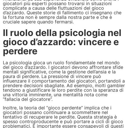
giocatori più esperti possano trovarsi in situazioni
complicate a causa delle fluttuazioni del gioco
d’azzardo. Queste storie di fallimento ci insegnano che
la fortuna non è sempre dalla nostra parte e che è
cruciale sapere quando fermarsi.
Il ruolo della psicologia nel
gioco d’azzardo: vincere e
perdere
La psicologia gioca un ruolo fondamentale nel mondo
del gioco d’azzardo. I giocatori devono affrontare sfide
mentali significative, come la gestione dell’ansia e la
paura di perdere. La pressione di vincere può
influenzare il comportamento dei giocatori, portandoli a
prendere decisioni sbagliate. Ad esempio, molti gambler
tendono a giustificare le loro perdite con la speranza di
una vittoria imminente, una mentalità nota come
“fallacia del giocatore”.
Inoltre, la teoria del “gioco perdente” implica che i
giocatori possano continuare a scommettere nel
tentativo di recuperare le perdite. Questa strategia è
spesso controproducente e può portare a cicli di gioco
problematici. È importante essere consapevoli di questi