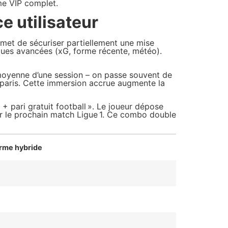
me VIP complet.
e utilisateur
ermet de sécuriser partiellement une mise
tiques avancées (xG, forme récente, météo).
moyenne d’une session – on passe souvent de
‑paris. Cette immersion accrue augmente la
+ pari gratuit football ». Le joueur dépose
sur le prochain match Ligue 1. Ce combo double
rme hybride