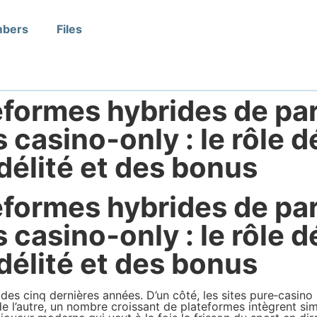
bers
Files
eformes hybrides de par
 casino‑only : le rôle d
élité et des bonus
eformes hybrides de par
 casino‑only : le rôle d
élité et des bonus
es cinq dernières années. D’un côté, les sites pure‑casino 
e l’autre, un nombre croissant de plateformes intègrent sim