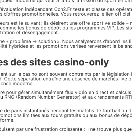
oueur moderne qui veut à la fois la frisson du sport en dire
 d’évaluation indépendant Ccn2.Fr teste et classe ces opérateu
d’offres promotionnelles. Vous retrouverez le lien officiel i
s est le suivant : ils désirent une offre sportive solide – 
 comme les bonus de dépôt ou les programmes VIP. Les site
stration et désengagement.
e « problème → solution ». Nous analyserons d’abord les li
té hybrides et les promotions variées renversent la bala
les des sites casino‑only
nt sur le casino sont souvent contraints par la législation 
rd. Cette séparation entraîne une absence de marchés live o
érience moderne.
aire pour gérer simultanément flux vidéo en direct et calcul
s du RNG (Random Number Generator) et aux rendements RTP 
de paris instantanés pendant les matchs de football ou de
promotions limitées aux tours gratuits ou aux bonus de dépôt
eforme.
uisent par une frustration croissante : il ne trouve plus que