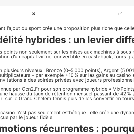
❌
✅
’ajout du sport crée une proposition plus riche que celle 
lité hybrides : un levier dif
s points non seulement sur les mises aux machines à sous m
tion d’un capital virtuel convertible en cash‑back, tours gr
plusieurs niveaux : Bronze (0–5 000 points), Argent (5 001
ltiplicateurs – par exemple +10 % sur les gains au casino e
itations à des soirées privées avec joueurs professionnels
onnue par Ccn2.Fr pour son programme hybride « MixPoints »
 une hausse du taux de rétention mensuel passant de 42 % à 
ari sur le Grand Chelem tennis puis de les convertir en tours
asino n’est pas seulement esthétique ; elle crée une dyn
çue par le joueur fidèle.
omotions récurrentes : pourqu