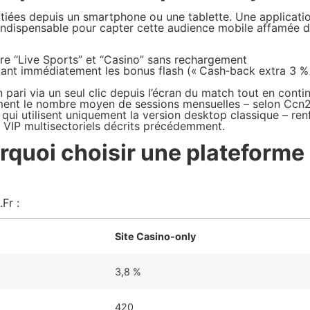
itiées depuis un smartphone ou une tablette. Une applicati
c indispensable pour capter cette audience mobile affamée d
tre “Live Sports” et “Casino” sans rechargement
ant immédiatement les bonus flash (« Cash‑back extra 3 % 
ari via un seul clic depuis l’écran du match tout en conti
ent le nombre moyen de sessions mensuelles – selon Ccn2.Fr
ui utilisent uniquement la version desktop classique – renf
 VIP multisectoriels décrits précédemment.
urquoi choisir une plateforme
Fr :
Site Casino‑only
3,8 %
420