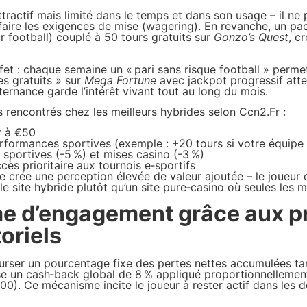
tractif mais limité dans le temps et dans son usage – il ne 
atisfaire les exigences de mise (wagering). En revanche, un 
ur football) couplé à 50 tours gratuits sur
Gonzo’s Quest
, c
t : chaque semaine un « pari sans risque football » permet a
s gratuits » sur
Mega Fortune
avec jackpot progressif att
alternance garde l’intérêt vivant tout au long du mois.
 rencontrés chez les meilleurs hybrides selon Ccn2.Fr :
r à €50
rformances sportives (exemple : +20 tours si votre équipe
sportives (-5 %) et mises casino (-3 %)
s prioritaire aux tournois e‑sportifs
e crée une perception élevée de valeur ajoutée – le joueur 
 le site hybride plutôt qu’un site pure‑casino où seules le
me d’engagement grâce aux 
oriels
urser un pourcentage fixe des pertes nettes accumulées tan
 un cash‑back global de 8 % appliqué proportionnellement 
). Ce mécanisme incite le joueur à rester actif dans les d