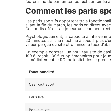
l’adrénaline du pari en temps réel combinée 
Comment les paris spor
Les paris sportifs apportent trois fonctionnal
avant la fin du match, les paris en direct ave
Ces outils offrent au joueur un sentiment réel
Psychologiquement, la capacité à intervenir
20 minutes sur une machine à sous à plus d’u
valeur perçue du site et diminue le taux d’ab
Un exemple concret : un nouveau site de casin
100 €, reçoit 100 € supplémentaires pour joue
immédiatement le ROI potentiel dès le premie
Fonctionnalité
Cash‑out sport
Paris live
Bonus mixte