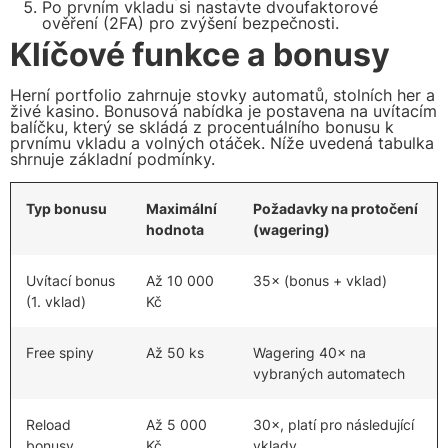
Po prvním vkladu si nastavte dvoufaktorové
ověření (2FA) pro zvýšení bezpečnosti.
Klíčové funkce a bonusy
Herní portfolio zahrnuje stovky automatů, stolních her a
živé kasino. Bonusová nabídka je postavena na uvítacím
balíčku, který se skládá z procentuálního bonusu k
prvnímu vkladu a volných otáček. Níže uvedená tabulka
shrnuje základní podmínky.
Typ bonusu
Maximální
Požadavky na protočení
hodnota
(wagering)
Uvítací bonus
Až 10 000
35× (bonus + vklad)
(1. vklad)
Kč
Free spiny
Až 50 ks
Wagering 40× na
vybraných automatech
Reload
Až 5 000
30×, platí pro následující
bonusy
Kč
vklady