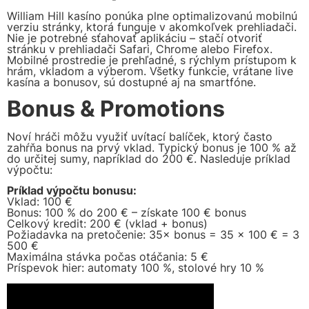
William Hill kasíno ponúka plne optimalizovanú mobilnú
verziu stránky, ktorá funguje v akomkoľvek prehliadači.
Nie je potrebné sťahovať aplikáciu – stačí otvoriť
stránku v prehliadači Safari, Chrome alebo Firefox.
Mobilné prostredie je prehľadné, s rýchlym prístupom k
hrám, vkladom a výberom. Všetky funkcie, vrátane live
kasína a bonusov, sú dostupné aj na smartfóne.
Bonus & Promotions
Noví hráči môžu využiť uvítací balíček, ktorý často
zahŕňa bonus na prvý vklad. Typický bonus je 100 % až
do určitej sumy, napríklad do 200 €. Nasleduje príklad
výpočtu:
Príklad výpočtu bonusu:
Vklad: 100 €
Bonus: 100 % do 200 € – získate 100 € bonus
Celkový kredit: 200 € (vklad + bonus)
Požiadavka na pretočenie: 35× bonus = 35 × 100 € = 3
500 €
Maximálna stávka počas otáčania: 5 €
Príspevok hier: automaty 100 %, stolové hry 10 %