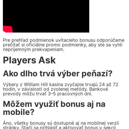
Pre prehľad podmienok uvítacieho bonusu odporúčame
prečítať si oficiálne promo podmienky, aby ste sa vyhli
nepríjemným prekvapeniam.
Players Ask
Ako dlho trvá výber peňazí?
Výbery z William Hill kasína zvyčajne trvajú 24 až 72
hodín, v závislosti od zvolenej metódy. Bankové
prevody môžu trvať 3–5 pracovných dní.
Môžem využiť bonus aj na
mobile?
Áno, všetky bonusy sú dostupné aj na mobilnej verzii
stránky. Stačí sa prihlásiť a aktivovať bonus v sekcii