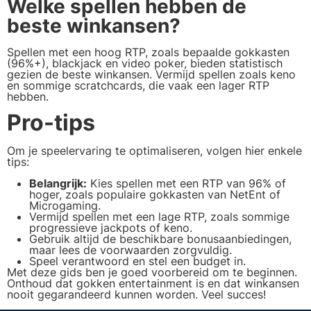
Welke spellen hebben de
beste winkansen?
Spellen met een hoog RTP, zoals bepaalde gokkasten
(96%+), blackjack en video poker, bieden statistisch
gezien de beste winkansen. Vermijd spellen zoals keno
en sommige scratchcards, die vaak een lager RTP
hebben.
Pro-tips
Om je speelervaring te optimaliseren, volgen hier enkele
tips:
Belangrijk:
Kies spellen met een RTP van 96% of
hoger, zoals populaire gokkasten van NetEnt of
Microgaming.
Vermijd spellen met een lage RTP, zoals sommige
progressieve jackpots of keno.
Gebruik altijd de beschikbare bonusaanbiedingen,
maar lees de voorwaarden zorgvuldig.
Speel verantwoord en stel een budget in.
Met deze gids ben je goed voorbereid om te beginnen.
Onthoud dat gokken entertainment is en dat winkansen
nooit gegarandeerd kunnen worden. Veel succes!