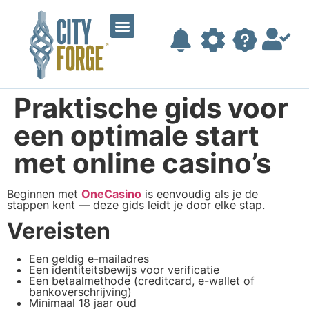
Praktische gids voor
een optimale start
met online casino’s
Beginnen met
OneCasino
is eenvoudig als je de
stappen kent — deze gids leidt je door elke stap.
Vereisten
Een geldig e-mailadres
Een identiteitsbewijs voor verificatie
Een betaalmethode (creditcard, e-wallet of
bankoverschrijving)
Minimaal 18 jaar oud