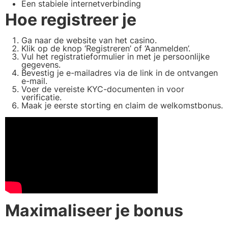
Een stabiele internetverbinding
Hoe registreer je
Ga naar de website van het casino.
Klik op de knop ‘Registreren’ of ‘Aanmelden’.
Vul het registratieformulier in met je persoonlijke
gegevens.
Bevestig je e-mailadres via de link in de ontvangen
e-mail.
Voer de vereiste KYC-documenten in voor
verificatie.
Maak je eerste storting en claim de welkomstbonus.
Maximaliseer je bonus