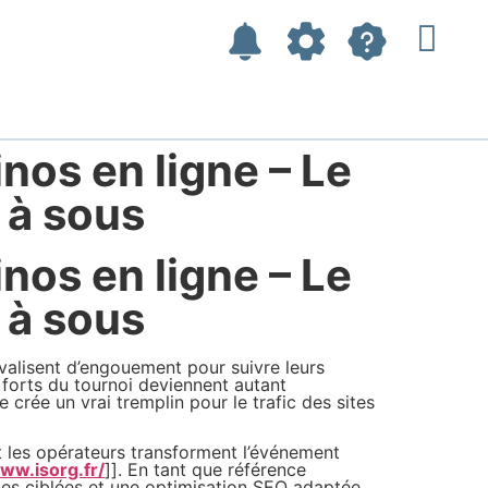
os en ligne – Le
 à sous
os en ligne – Le
 à sous
valisent d’engouement pour suivre leurs
forts du tournoi deviennent autant
 crée un vrai tremplin pour le trafic des sites
t les opérateurs transforment l’événement
ww.isorg.fr/
]]. En tant que référence
gnes ciblées et une optimisation SEO adaptée