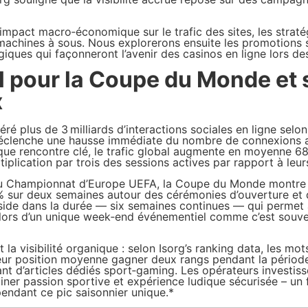
’impact macro‑économique sur le trafic des sites, les stratég
machines à sous. Nous explorerons ensuite les promotions s
ogiques qui façonneront l’avenir des casinos en ligne lors 
pour la Coupe du Monde et s
x
é plus de 3 milliards d’interactions sociales en ligne selon
déclenche une hausse immédiate du nombre de connexions au
ue rencontre clé, le trafic global augmente en moyenne 68 
tiplication par trois des sessions actives par rapport à l
Championnat d’Europe UEFA, la Coupe du Monde montre une 
sur deux semaines autour des cérémonies d’ouverture et d
réside dans la durée — six semaines continues — qui permet
 lors d’un unique week‑end événementiel comme c’est souve
a visibilité organique : selon Isorg’s ranking data, les mots
leur position moyenne gagner deux rangs pendant la périod
nt d’articles dédiés sport‑gaming. Les opérateurs investis
iner passion sportive et expérience ludique sécurisée – un 
pendant ce pic saisonnier unique.*