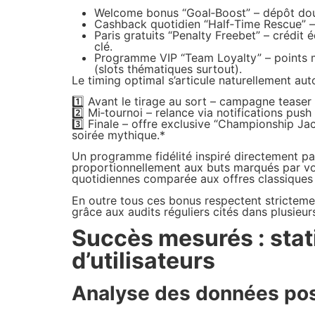
Welcome bonus “Goal‑Boost” – dépôt dou
Cashback quotidien “Half‑Time Rescue” –
Paris gratuits “Penalty Freebet” – crédit
clé.
Programme VIP “Team Loyalty” – points mu
(slots thématiques surtout).
Le timing optimal s’articule naturellement au
1️⃣ Avant le tirage au sort – campagne teaser
2️⃣ Mi‑tournoi – relance via notifications pus
3️⃣ Finale – offre exclusive “Championship J
soirée mythique.*
Un programme fidélité inspiré directement p
proportionnellement aux buts marqués par vot
quotidiennes comparée aux offres classiques 
En outre tous ces bonus respectent strictemen
grâce aux audits réguliers cités dans plusieu
Succès mesurés : stat
d’utilisateurs
Analyse des données po