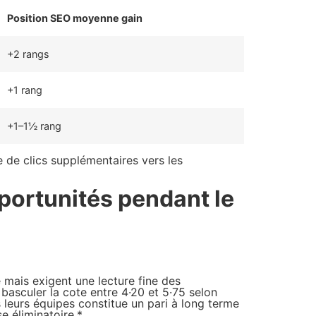
Position SEO moyenne gain
+2 rangs
+1 rang
+1–1½ rang
 de clics supplémentaires vers les
opportunités pendant le
 mais exigent une lecture fine des
asculer la cote entre 4·20 et 5·75 selon
 leurs équipes constitue un pari à long terme
e éliminatoire.*