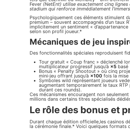
Fever
(NetEnt) utilise exactement cinq lignes 
stadium qui renforce immédiatement l’immersi
Psychologiquement ces éléments stimulent da
premium – souvent accompagnés d’un taux RTP 
implicitement un sentiment « d’appartenance 
selon son profil joueur.*
Mécaniques de jeu inspir
Des fonctionnalités spéciales reproduisent fid
Tour gratuit « Coup franc » déclenché lor
multiplicateur progressif jusqu’à
×5
basé s
Bonus « Penalty Shootout » où cinq projec
mini‑jeu offrant jusqu’à
×100
fois la mise i
Symboles wild représentant joueurs vede
augmentant temporairement le taux RTP p
durant ces rounds).
Ces mécanismes encouragent non seulement pl
millions dans certains titres spécialisés dédi
Le rôle des bonus et p
Durant chaque édition officielle,les casinos dép
la cérémonie finale.* Voici quelques formats