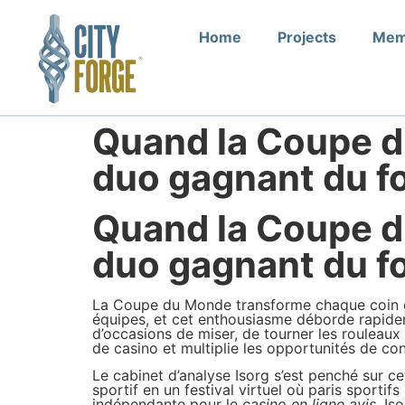
Home
Projects
Mem
Quand la Coupe du
duo gagnant du fo
Quand la Coupe du
duo gagnant du fo
La Coupe du Monde transforme chaque coin du 
équipes, et cet enthousiasme déborde rapidem
d’occasions de miser, de tourner les rouleaux e
de casino et multiplie les opportunités de c
Le cabinet d’analyse Isorg s’est penché sur c
sportif en un festival virtuel où paris sporti
indépendante pour le
casino en ligne avis
, Is