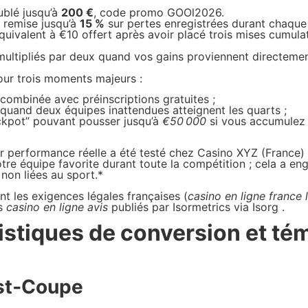
blé jusqu’à
200 €
, code promo GOOl2026.
 remise jusqu’à
15 %
sur pertes enregistrées durant chaque
 équivalent à €10 offert après avoir placé trois mises cumu
ltipliés par deux quand vos gains proviennent directement 
tour trois moments majeurs :
 combinée avec préinscriptions gratuites ;
h quand deux équipes inattendues atteignent les quarts ;
ackpot” pouvant pousser jusqu’à
€50 000
si vous accumulez c
ar performance réelle a été testé chez Casino XYZ (France
re équipe favorite durant toute la compétition ; cela a e
non liées au sport.*
t les exigences légales françaises (
casino en ligne france 
rs
casino en ligne avis
publiés par Isormetrics via Isorg .
istiques de conversion et t
st‑Coupe