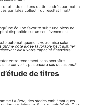
bre total de cartons ou tirs cadrés par match
 par l’aléa collectif du résultat final.*
squ’une équipe favorite subit une blessure
pital disponible sur un seul événement
 ajuste automatiquement votre mise selon
e qu’une cote jugée favorable peut justifier
éservant ainsi votre capacité financière
menter votre rendement sans accroître
ais ne convertit pas encore ses occasions.*
d’étude de titres
s comme
La Bête
, des stades emblématiques
 nation participante.
Par exemple
World Cup