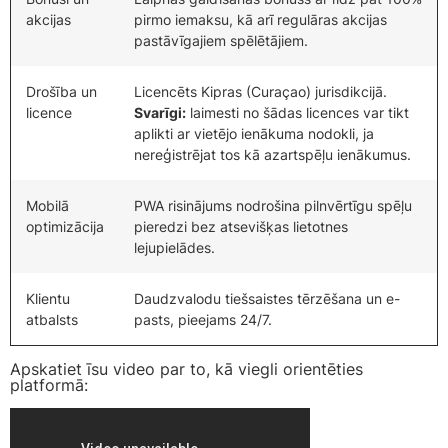
akcijas
pirmo iemaksu, kā arī regulāras akcijas
pastāvīgajiem spēlētājiem.
Drošība un
Licencēts Kipras (Curaçao) jurisdikcijā.
licence
Svarīgi:
laimesti no šādas licences var tikt
aplikti ar vietējo ienākuma nodokli, ja
nereģistrējat tos kā azartspēļu ienākumus.
Mobilā
PWA risinājums nodrošina pilnvērtīgu spēļu
optimizācija
pieredzi bez atsevišķas lietotnes
lejupielādes.
Klientu
Daudzvalodu tiešsaistes tērzēšana un e-
atbalsts
pasts, pieejams 24/7.
Apskatiet īsu video par to, kā viegli orientēties
platformā: