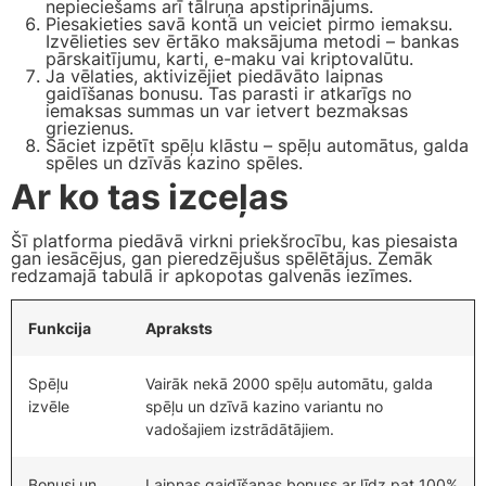
nepieciešams arī tālruņa apstiprinājums.
Piesakieties savā kontā un veiciet pirmo iemaksu.
Izvēlieties sev ērtāko maksājuma metodi – bankas
pārskaitījumu, karti, e-maku vai kriptovalūtu.
Ja vēlaties, aktivizējiet piedāvāto laipnas
gaidīšanas bonusu. Tas parasti ir atkarīgs no
iemaksas summas un var ietvert bezmaksas
griezienus.
Sāciet izpētīt spēļu klāstu – spēļu automātus, galda
spēles un dzīvās kazino spēles.
Ar ko tas izceļas
Šī platforma piedāvā virkni priekšrocību, kas piesaista
gan iesācējus, gan pieredzējušus spēlētājus. Zemāk
redzamajā tabulā ir apkopotas galvenās iezīmes.
Funkcija
Apraksts
Spēļu
Vairāk nekā 2000 spēļu automātu, galda
izvēle
spēļu un dzīvā kazino variantu no
vadošajiem izstrādātājiem.
Bonusi un
Laipnas gaidīšanas bonuss ar līdz pat 100%