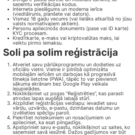
saņemtu verifikācijas kodus.
Interneta pieslēgums un moderna ierīce
(viedtālrunis, planšete vai dators).
Vismaz 18 gadu vecums (vai lielāks atkarībā no jūsu
valsts normatīvajiem aktiem).
Personu apliecinošs dokuments (pase vai ID karte)
KYC procesam.
Kredītkarte, e-maks vai kriptovalūtas maks, lai
veiktu pirmo iemaksu.
Soli pa solim reģistrācija
Atveriet savu pārlūkprogrammu un dodieties uz
oficiālo vietni. Vietne ir pilnībā optimizēta
mobilajām ierīcēm un darbojas kā progresīvā
tīmekļa lietotne (PWA), tāpēc to var pievienot
sākuma ekrānam bez Google Play veikala
lejupielādes.
Noklikšķiniet uz pogas “Reģistrēties”, kas parasti
atrodas lapas augšējā labajā stūrī.
Aizpildiet reģistrācijas veidlapu: ievadiet savu
vārdu, uzvārdu, e-pastu, dzimšanas datumu un
izvēlieties spēcīgu paroli.
Piekrītiet noteikumiem un nosacījumiem un
aplieciniet, ka esat pilngadīgs.
Apstipriniet savu e-pastu, noklikšķinot uz saites, ko
saņemsiet savā iesūtnē. Dažos gadījumos var būt