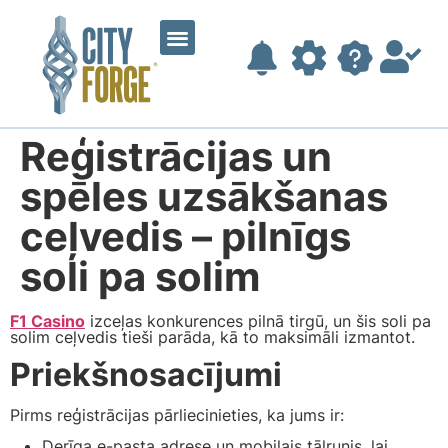
Reģistrācijas un
spēles uzsākšanas
ceļvedis – pilnīgs
soli pa solim
F1 Casino
izceļas konkurences pilnā tirgū, un šis soli pa
solim ceļvedis tieši parāda, kā to maksimāli izmantot.
Priekšnosacījumi
Pirms reģistrācijas pārliecinieties, ka jums ir:
Derīga e-pasta adrese un mobilais tālrunis, lai