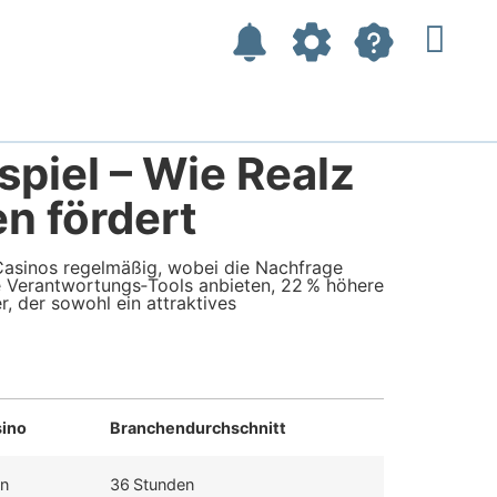
piel – Wie Realz
n fördert
 Casinos regelmäßig, wobei die Nachfrage
re Verantwortungs‑Tools anbieten, 22 % höhere
, der sowohl ein attraktives
sino
Branchendurchschnitt
en
36 Stunden