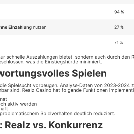
94 %
hne Einzahlung
nutzen
27 %
71 %
ur schnelle Auszahlungen bietet, sondern auch durch den Re
geschlossen, was die Einstiegshürde minimiert.
wortungsvolles Spielen
s, die Spielsucht vorbeugen. Analyse‑Daten von 2023‑2024 z
chbar sind. Realz Casino hat folgende Funktionen implementi
nat
sch aktiv werden
haft
roblematischem Spielverhalten deutlich reduziert.
 Realz vs. Konkurrenz