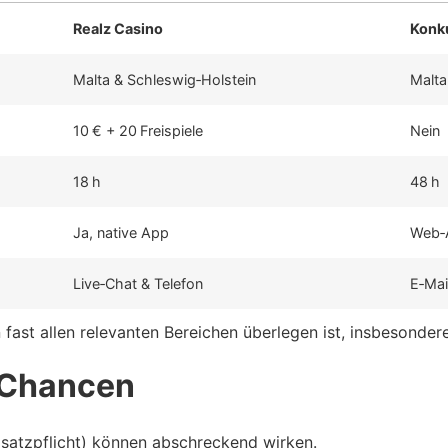
Realz Casino
Konk
Malta & Schleswig‑Holstein
Malta
10 € + 20 Freispiele
Nein
18 h
48 h
Ja, native App
Web‑
Live‑Chat & Telefon
E‑Mai
 fast allen relevanten Bereichen überlegen ist, insbesonder
 Chancen
satzpflicht) können abschreckend wirken.