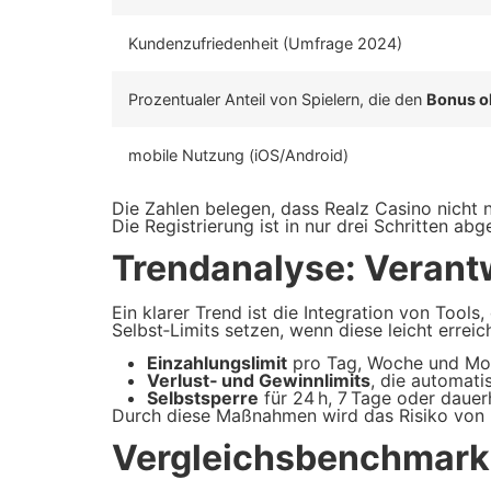
Kundenzufriedenheit (Umfrage 2024)
Prozentualer Anteil von Spielern, die den
Bonus o
mobile Nutzung (iOS/Android)
Die Zahlen belegen, dass Realz Casino nicht n
Die Registrierung ist in nur drei Schritten ab
Trendanalyse: Verant
Ein klarer Trend ist die Integration von Tool
Selbst‑Limits setzen, wenn diese leicht errei
Einzahlungslimit
pro Tag, Woche und Mo
Verlust‑ und Gewinnlimits
, die automati
Selbstsperre
für 24 h, 7 Tage oder dauer
Durch diese Maßnahmen wird das Risiko von p
Vergleichsbenchmark: