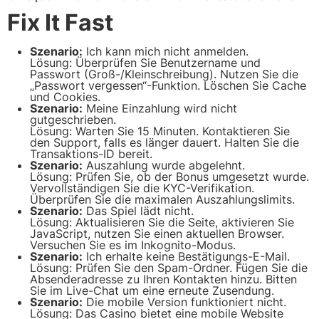
Fix It Fast
Szenario:
Ich kann mich nicht anmelden.
Lösung: Überprüfen Sie Benutzername und
Passwort (Groß-/Kleinschreibung). Nutzen Sie die
„Passwort vergessen“-Funktion. Löschen Sie Cache
und Cookies.
Szenario:
Meine Einzahlung wird nicht
gutgeschrieben.
Lösung: Warten Sie 15 Minuten. Kontaktieren Sie
den Support, falls es länger dauert. Halten Sie die
Transaktions-ID bereit.
Szenario:
Auszahlung wurde abgelehnt.
Lösung: Prüfen Sie, ob der Bonus umgesetzt wurde.
Vervollständigen Sie die KYC-Verifikation.
Überprüfen Sie die maximalen Auszahlungslimits.
Szenario:
Das Spiel lädt nicht.
Lösung: Aktualisieren Sie die Seite, aktivieren Sie
JavaScript, nutzen Sie einen aktuellen Browser.
Versuchen Sie es im Inkognito-Modus.
Szenario:
Ich erhalte keine Bestätigungs-E-Mail.
Lösung: Prüfen Sie den Spam-Ordner. Fügen Sie die
Absenderadresse zu Ihren Kontakten hinzu. Bitten
Sie im Live-Chat um eine erneute Zusendung.
Szenario:
Die mobile Version funktioniert nicht.
Lösung: Das Casino bietet eine mobile Website