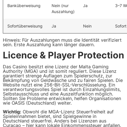
Banküberweisung
Nein (nur
Ja
3–7 W
Auszahlung)
Sofortüberweisung
Ja
Nein
Sofort
Hinweis: Für Auszahlungen muss die Identität verifiziert
sein. Erste Auszahlung kann länger dauern.
Licence & Player Protection
Das Casino besitzt eine Lizenz der Malta Gaming
Authority (MGA) und ist somit reguliert. Diese Lizenz
garantiert strenge Auflagen zum Spielerschutz, zur
Bekämpfung von Geldwäsche und zu fairen Spielen. Die
Website nutzt eine 256-Bit-SSL-Verschlüsselung. Ein
verantwortungsvolles Spiel ist durch Einzahlungslimits,
Selbstausschluss und eine Auszeitfunktion möglich.
Sollten Sie Probleme entwickeln, helfen Organisationen
wie OASIS (Deutschland) weiter.
Wichtig:
Obwohl die MGA-Lizenz Steuerfreiheit auf
Spieleinnahmen bietet, sind Spielgewinne in
Deutschland steuerfrei. Anders bei Lizenzen aus
Curaçao – hier kann lokale Einkommenssteuer anfallen.