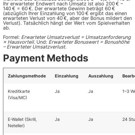
Ihr erwarteter Endwert nach Umsatz ist also 200 € –
140 € = 60 €. Der erwartete Gewinn beträgt 60 €
(abzüglich Ihrer Einzahlung von 100 € ergibt das einen
erwarteten Verlust von 40 €, aber der Bonus mildert den
Verlust). Tatsächlich hängt der Wert vom Spielverhalten
ab.
Formel:
Erwarteter Umsatzverlust = Umsatzanforderung
× Hausvorteil
. Und:
Erwarteter Bonuswert = Bonushöhe
– Erwarteter Umsatzverlust
.
Payment Methods
Zahlungsmethode
Einzahlung
Auszahlung
Bearb
Kreditkarte
Ja
Ja
1–3 W
(Visa/MC)
E-Wallet (Skrill,
Ja
Ja
24 St
Neteller)