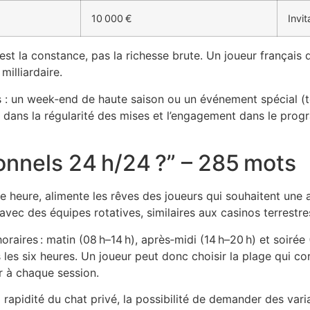
10 000 €
Invi
 est la constance, pas la richesse brute. Un joueur français 
milliardaire.
es : un week‑end de haute saison ou un événement spécial (
c dans la régularité des mises et l’engagement dans le prog
onnels 24 h/24 ?” – 285 mots
e heure, alimente les rêves des joueurs qui souhaitent une a
avec des équipes rotatives, similaires aux casinos terrestre
raires : matin (08 h–14 h), après‑midi (14 h–20 h) et soiré
s les six heures. Un joueur peut donc choisir la plage qui c
r à chaque session.
 rapidité du chat privé, la possibilité de demander des vari