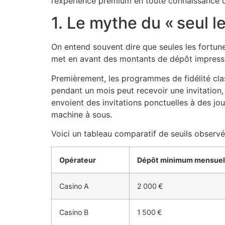
l’expérience premium en toute connaissance 
1. Le mythe du « seul l
On entend souvent dire que seules les fortune
met en avant des montants de dépôt impressionn
Premièrement, les programmes de fidélité clas
pendant un mois peut recevoir une invitation
envoient des invitations ponctuelles à des jo
machine à sous.
Voici un tableau comparatif de seuils observés
Opérateur
Dépôt minimum mensuel
Casino A
2 000 €
Casino B
1 500 €