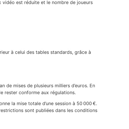
ux vidéo est réduite et le nombre de joueurs
rieur à celui des tables standards, grâce à
an de mises de plusieurs milliers d’euros. En
 de rester conforme aux régulations.
nne la mise totale d’une session à 50 000 €.
restrictions sont publiées dans les conditions