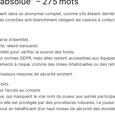
é absolue” – 275 mots
ent dans un anonymat complet, comme s’ils étaient derrière
contrôles anti‑blanchiment obligent les casinos à collecte
rte d’identité).
ité, relevé bancaire).
dit pour vérifier la source des fonds.
normes GDPR, mais elles restent accessibles aux équipes 
ments à risque, comme des mises inhabituelles ou des retr
plusieurs mesures de sécurité existent :
bits.
ur l’accès au compte.
ve, qui masquent le vrai nom du joueur aux autres participa
mais elle est protégée par des procédures robustes. Le joueur
tout en bénéficiant d’un haut niveau de sécurité des donnée