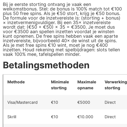
Bij je eerste storting ontvang je vaak een
welkomstbonus. Stel: de bonus is 100% match tot €100
plus 50 free spins. Als je €50 stort, krijg je €50 bonus.
De formule voor de inzetvereiste is: (storting + bonus)
× inzetvermenigvuldiger. Bij een 35× inzetvereiste
wordt dat: (€50 + €50) × 35 = €3500. Je moet dus
voor €3500 aan spellen inzetten voordat je winsten
kunt opnemen. De free spins hebben vaak een aparte
inzetvereiste, bijvoorbeeld 40× de winst uit de spins.
Als je met free spins €10 wint, moet je nog €400
inzetten. Houd rekening met spelbijdragen: slots tellen
vaak 100% mee, tafelspellen minder.
Betalingsmethoden
Methode
Minimale
Maximale
Verwerking
storting
opname
storting
Visa/Mastercard
€10
€5000
Direct
Skrill
€10
€10.000
Direct