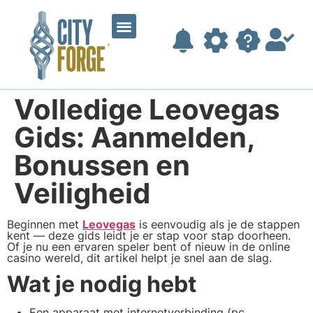
Volledige Leovegas
Gids: Aanmelden,
Bonussen en
Veiligheid
Beginnen met
Leovegas
is eenvoudig als je de stappen
kent — deze gids leidt je er stap voor stap doorheen.
Of je nu een ervaren speler bent of nieuw in de online
casino wereld, dit artikel helpt je snel aan de slag.
Wat je nodig hebt
Een apparaat met internetverbinding (pc,