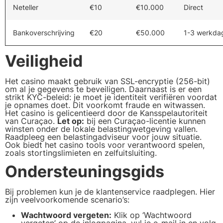
Neteller
€10
€10.000
Direct
Bankoverschrijving
€20
€50.000
1-3 werkda
Veiligheid
Het casino maakt gebruik van SSL-encryptie (256-bit)
om al je gegevens te beveiligen. Daarnaast is er een
strikt KYC-beleid: je moet je identiteit verifiëren voordat
je opnames doet. Dit voorkomt fraude en witwassen.
Het casino is gelicentieerd door de Kansspelautoriteit
van Curaçao.
Let op:
bij een Curaçao-licentie kunnen
winsten onder de lokale belastingwetgeving vallen.
Raadpleeg een belastingadviseur voor jouw situatie.
Ook biedt het casino tools voor verantwoord spelen,
zoals stortingslimieten en zelfuitsluiting.
Ondersteuningsgids
Bij problemen kun je de klantenservice raadplegen. Hier
zijn veelvoorkomende scenario’s:
Wachtwoord vergeten:
Klik op ‘Wachtwoord
vergeten’ op de inlogpagina, vul je e-mail in en volg