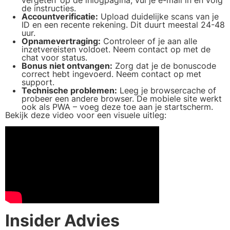
de instructies.
Accountverificatie:
Upload duidelijke scans van je
ID en een recente rekening. Dit duurt meestal 24-48
uur.
Opnamevertraging:
Controleer of je aan alle
inzetvereisten voldoet. Neem contact op met de
chat voor status.
Bonus niet ontvangen:
Zorg dat je de bonuscode
correct hebt ingevoerd. Neem contact op met
support.
Technische problemen:
Leeg je browsercache of
probeer een andere browser. De mobiele site werkt
ook als PWA – voeg deze toe aan je startscherm.
Bekijk deze video voor een visuele uitleg:
Insider Advies